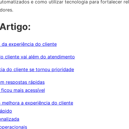
tomatizados e como utilizar tecnologia para fortalecer r
dores.
Artigo:
da experiência do cliente
do cliente vai além do atendimento
ia do cliente se tornou prioridade
am respostas rápidas
 ficou mais acessível
elhora a experiência do cliente
rápido
nalizada
operacionais