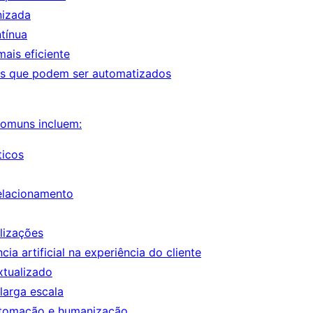
nizada
ntínua
is eficiente
os que podem ser automatizados
comuns incluem:
ticos
elacionamento
lizações
cia artificial na experiência do cliente
xtualizado
larga escala
utomação e humanização