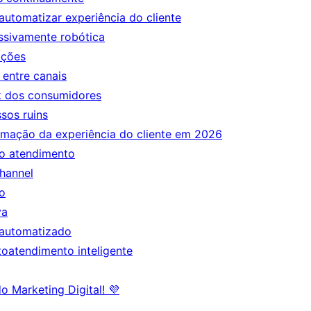
 automatizar experiência do cliente
sivamente robótica
ações
 entre canais
k dos consumidores
sos ruins
mação da experiência do cliente em 2026
ao atendimento
hannel
o
va
automatizado
oatendimento inteligente
o Marketing Digital! 💜