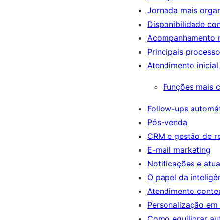
Jornada mais orga
Disponibilidade co
Acompanhamento ma
Principais process
Atendimento inicial
Funções mais 
Follow-ups automá
Pós-venda
CRM e gestão de r
E-mail marketing
Notificações e atua
O papel da inteligên
Atendimento conte
Personalização em 
Como equilibrar a