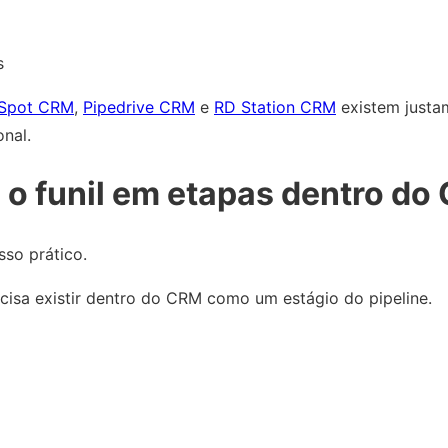
s
Spot CRM
,
Pipedrive CRM
e
RD Station CRM
existem justa
onal.
 o funil em etapas dentro do
sso prático.
ecisa existir dentro do CRM como um estágio do pipeline.