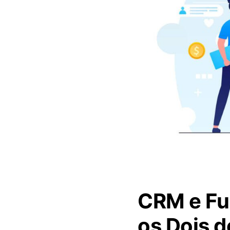
CRM e Fu
os Dois 