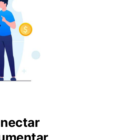
onectar
Aumentar