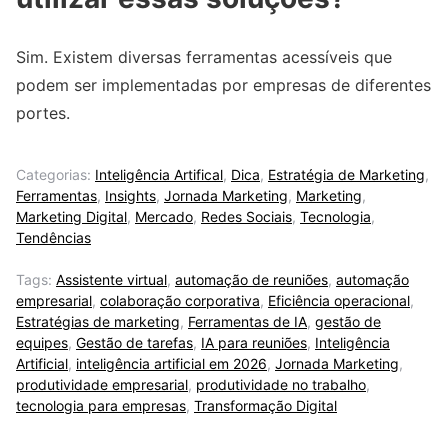
Sim. Existem diversas ferramentas acessíveis que
podem ser implementadas por empresas de diferentes
portes.
Categorias:
Inteligência Artifical
,
Dica
,
Estratégia de Marketing
,
Ferramentas
,
Insights
,
Jornada Marketing
,
Marketing
,
Marketing Digital
,
Mercado
,
Redes Sociais
,
Tecnologia
,
Tendências
Tags:
Assistente virtual
,
automação de reuniões
,
automação
empresarial
,
colaboração corporativa
,
Eficiência operacional
,
Estratégias de marketing
,
Ferramentas de IA
,
gestão de
equipes
,
Gestão de tarefas
,
IA para reuniões
,
Inteligência
Artificial
,
inteligência artificial em 2026
,
Jornada Marketing
,
produtividade empresarial
,
produtividade no trabalho
,
tecnologia para empresas
,
Transformação Digital