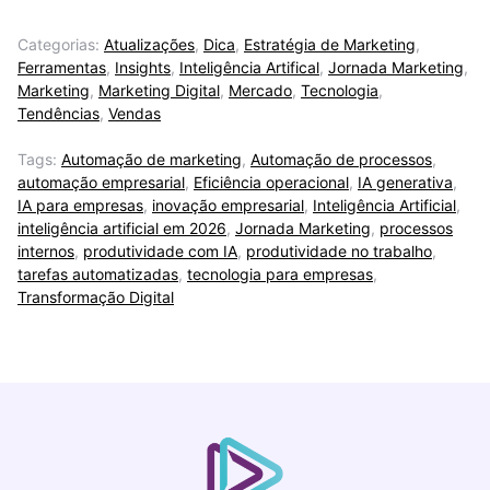
Categorias:
Atualizações
,
Dica
,
Estratégia de Marketing
,
Ferramentas
,
Insights
,
Inteligência Artifical
,
Jornada Marketing
,
Marketing
,
Marketing Digital
,
Mercado
,
Tecnologia
,
Tendências
,
Vendas
Tags:
Automação de marketing
,
Automação de processos
,
automação empresarial
,
Eficiência operacional
,
IA generativa
,
IA para empresas
,
inovação empresarial
,
Inteligência Artificial
,
inteligência artificial em 2026
,
Jornada Marketing
,
processos
internos
,
produtividade com IA
,
produtividade no trabalho
,
tarefas automatizadas
,
tecnologia para empresas
,
Transformação Digital