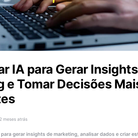
 IA para Gerar Insights
g e Tomar Decisões Mai
tes
2 meses atrás
ara gerar insights de marketing, analisar dados e criar es