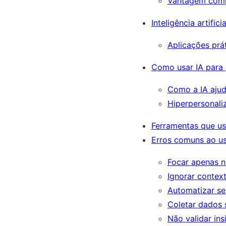
Vantagem comp
Inteligência artifi
Aplicações prá
Como usar IA para 
Como a IA ajud
Hiperpersonal
Ferramentas que us
Erros comuns ao us
Focar apenas 
Ignorar conte
Automatizar se
Coletar dados 
Não validar ins