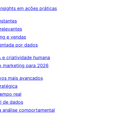
nsights em ações práticas
nstantes
relevantes
ing e vendas
rientada por dados
IA e criatividade humana
o marketing para 2026
tivos mais avançados
ratégica
tempo real
al de dados
a análise comportamental