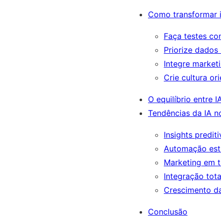
Como transformar i
Faça testes co
Priorize dados 
Integre market
Crie cultura o
O equilíbrio entre 
Tendências da IA n
Insights predi
Automação est
Marketing em 
Integração tot
Crescimento d
Conclusão