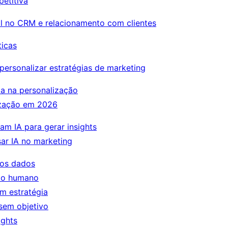
etitiva
cial no CRM e relacionamento com clientes
ticas
personalizar estratégias de marketing
a na personalização
ização em 2026
am IA para gerar insights
ar IA no marketing
nos dados
xto humano
m estratégia
sem objetivo
ights