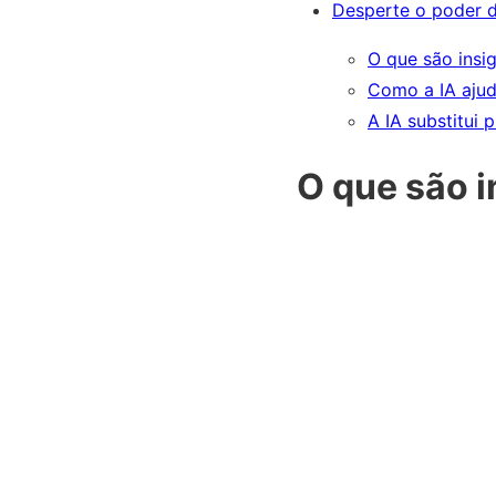
Desperte o poder d
O que são insi
Como a IA ajud
A IA substitui 
O que são i