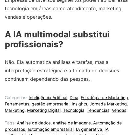
Empresas de diversos segmentos podem aplicar essa
tecnologia em áreas como atendimento, marketing,
vendas e operações.
A IA multimodal substitui
profissionais?
Não. Ela automatiza análises e tarefas, mas a
interpretação estratégica e a tomada de decisões
continuam dependendo das pessoas.
Categorias:
Inteligência Artifical
,
Dica
,
Estratégia de Marketing
,
Ferramentas
,
gestão empresarial
,
Insights
,
Jornada Marketing
,
Marketing
,
Marketing Digital
,
Tecnologia
,
Tendências
,
Vendas
Tags:
Análise de dados
,
análise de imagens
,
Automação de
processos
,
automação empresarial
,
IA generativa
,
IA