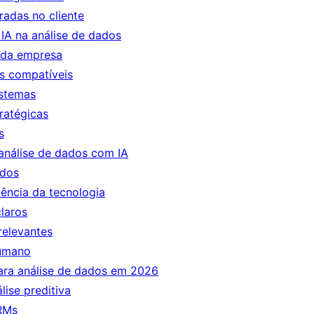
radas no cliente
IA na análise de dados
 da empresa
s compatíveis
istemas
ratégicas
s
 análise de dados com IA
ados
ência da tecnologia
claros
rrelevantes
humano
ara análise de dados em 2026
ise preditiva
CRMs