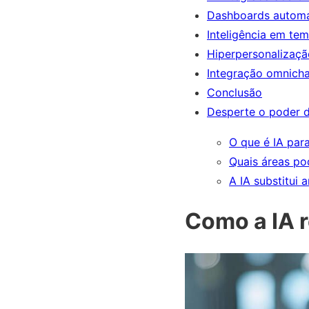
Dashboards autom
Inteligência em tem
Hiperpersonalizaçã
Integração omnich
Conclusão
Desperte o poder d
O que é IA par
Quais áreas po
A IA substitui 
Como a IA r