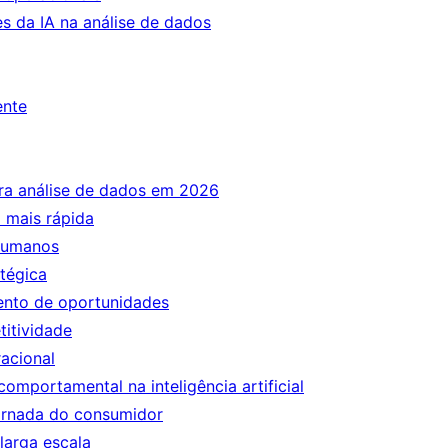
es da IA na análise de dados
ente
ara análise de dados em 2026
 mais rápida
humanos
atégica
ento de oportunidades
itividade
racional
comportamental na inteligência artificial
rnada do consumidor
larga escala