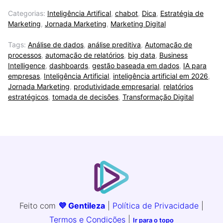
Categorias:
Inteligência Artifical
,
chabot
,
Dica
,
Estratégia de
Marketing
,
Jornada Marketing
,
Marketing Digital
Tags:
Análise de dados
,
análise preditiva
,
Automação de
processos
,
automação de relatórios
,
big data
,
Business
Intelligence
,
dashboards
,
gestão baseada em dados
,
IA para
empresas
,
Inteligência Artificial
,
inteligência artificial em 2026
,
Jornada Marketing
,
produtividade empresarial
,
relatórios
estratégicos
,
tomada de decisões
,
Transformação Digital
Feito com
💜 Gentileza
|
Política de Privacidade
|
Termos e Condições
|
Ir para o topo