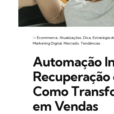
Categories
Posted
in
Ecommerce
Atualizações
Dica
Estratégia d
in
Marketing Digital
Mercado
Tendências
Automação In
Recuperação 
Como Transf
em Vendas