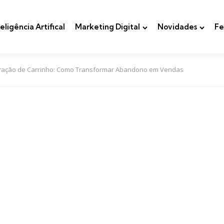
teligência Artifical
Marketing Digital
Novidades
Fe
eração de Carrinho: Como Transformar Abandono em Vendas