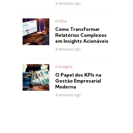
4 semanas ago
Posted
in
Dica
in
Como Transformar
Relatórios Complexos
em Insights Acionáveis
4 semanas ago
Posted
in
Insights
in
O Papel dos KPIs na
Gestão Empresarial
Moderna
4 semanas ago