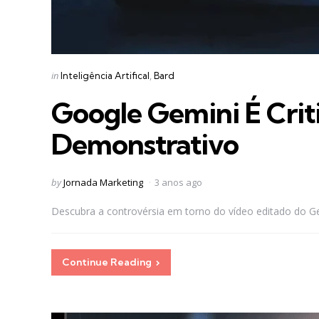
Categories
Posted
in
Inteligência Artifical
Bard
in
Google Gemini É Crit
Demonstrativo
Posted
by
Jornada Marketing
3 anos ago
by
Descubra a controvérsia em torno do vídeo editado do Ge
Continue Reading