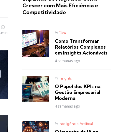
Crescer com Mais Eficiência e
Competitividade
Posted
4 min
in
Dica
in
Como Transformar
Relatórios Complexos
em Insights Acionáveis
4 semanas ago
Posted
in
Insights
in
O Papel dos KPIs na
Gestão Empresarial
Moderna
4 semanas ago
Posted
in
Inteligência Artifical
in
O Impacto da IA na