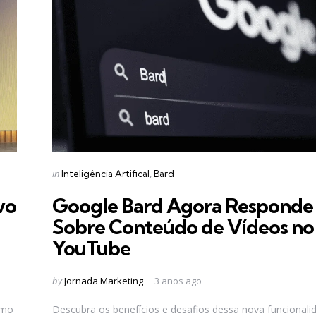
Categories
Posted
in
Inteligência Artifical
Bard
in
vo
Google Bard Agora Responde
Sobre Conteúdo de Vídeos no
YouTube
Posted
by
Jornada Marketing
3 anos ago
by
omo
Descubra os benefícios e desafios dessa nova funcionali