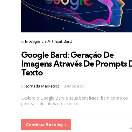
Categories
Posted
in
Inteligência Artifical
Bard
in
Google Bard: Geração De
Imagens Através De Prompts 
Texto
Posted
by
Jornada Marketing
3 anos ago
by
Explore o Google Bard e seus benefícios, bem como os
possíveis desafios do seu uso.
Continue Reading
4