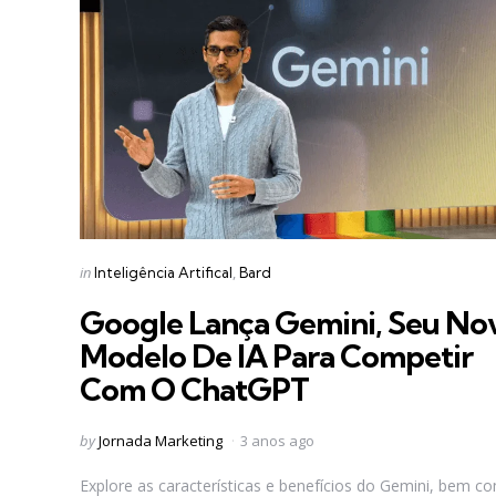
Categories
Posted
in
Inteligência Artifical
Bard
in
Google Lança Gemini, Seu No
Modelo De IA Para Competir
Com O ChatGPT
Posted
by
Jornada Marketing
3 anos ago
by
Explore as características e benefícios do Gemini, bem c