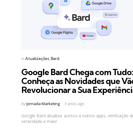
Categories
Posted
in
Atualizações
Bard
in
Google Bard Chega com Tudo:
Conheça as Novidades que Vã
Revolucionar a Sua Experiênci
Posted
by
Jornada Marketing
3 anos ago
by
Google Bard atualiza: acesso a outros apps, verificação d
veracidade e mais!