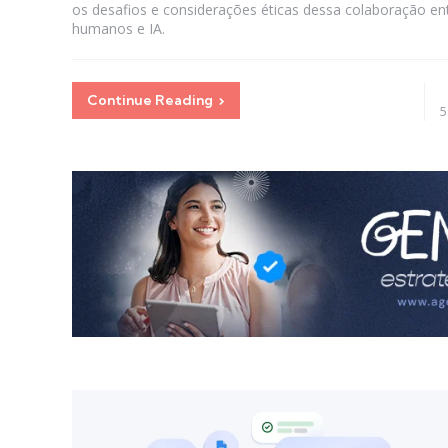
os desafios e considerações éticas dessa colaboração en
humanos e IA.
Continue Reading
5