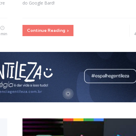
tre
do Google Bard!
Continue Reading
 min