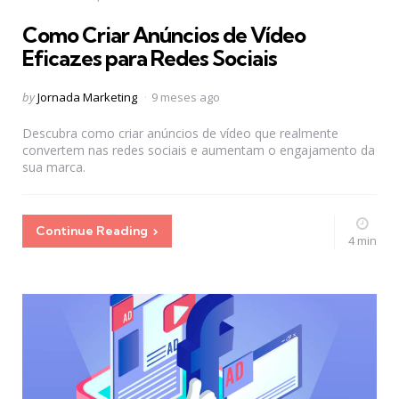
in
Como Criar Anúncios de Vídeo
Eficazes para Redes Sociais
Posted
by
Jornada Marketing
9 meses ago
by
Descubra como criar anúncios de vídeo que realmente
convertem nas redes sociais e aumentam o engajamento da
sua marca.
Continue Reading
4 min