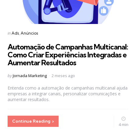
Categories
Posted
in
Ads
Anúncios
in
Automação de Campanhas Multicanal:
Como Criar Experiências Integradas e
Aumentar Resultados
Posted
by
Jornada Marketing
2 meses ago
by
Entenda como a automação de campanhas multicanal ajuda
empresas a integrar canais, personalizar comunicações e
aumentar resultados.
Continue Reading
4 min