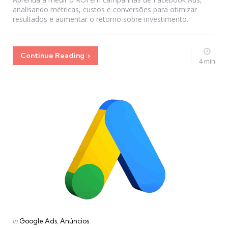
analisando métricas, custos e conversões para otimizar
resultados e aumentar o retorno sobre investimento.
Continue Reading
4 min
Categories
Posted
in
Google Ads
Anúncios