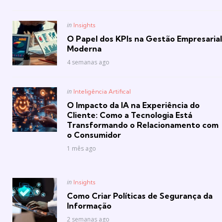
Posted
in
Insights
in
O Papel dos KPIs na Gestão Empresarial
Moderna
4 semanas ago
Posted
in
Inteligência Artifical
in
O Impacto da IA na Experiência do
Cliente: Como a Tecnologia Está
Transformando o Relacionamento com
o Consumidor
1 mês ago
Posted
in
Insights
in
Como Criar Políticas de Segurança da
Informação
2 semanas ago