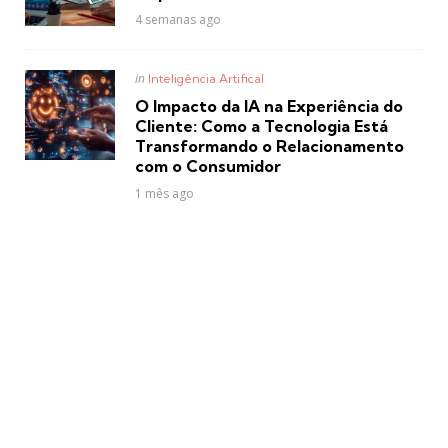
4 semanas ago
Posted
in
Inteligência Artifical
in
O Impacto da IA na Experiência do
Cliente: Como a Tecnologia Está
Transformando o Relacionamento
com o Consumidor
1 mês ago