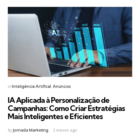
Categories
Posted
in
Inteligência Artifical
Anúncios
in
IA Aplicada à Personalização de
Campanhas: Como Criar Estratégias
Mais Inteligentes e Eficientes
Posted
by
Jornada Marketing
2 meses ago
by