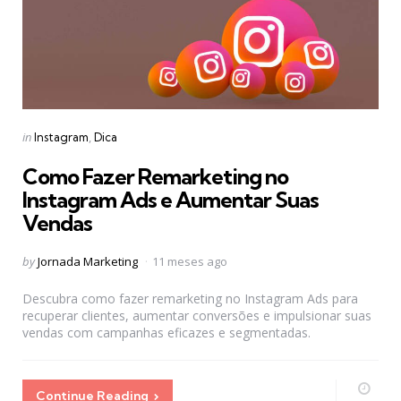
Categories
Posted
in
Instagram
Dica
in
Como Fazer Remarketing no
Instagram Ads e Aumentar Suas
Vendas
Posted
by
Jornada Marketing
11 meses ago
by
Descubra como fazer remarketing no Instagram Ads para
recuperar clientes, aumentar conversões e impulsionar suas
vendas com campanhas eficazes e segmentadas.
Continue Reading