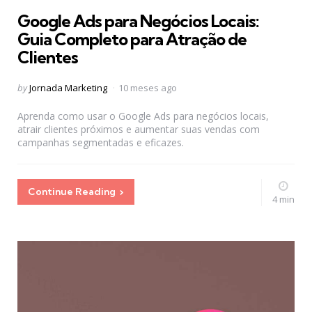
in
Google Ads para Negócios Locais:
Guia Completo para Atração de
Clientes
Posted
by
Jornada Marketing
10 meses ago
by
Aprenda como usar o Google Ads para negócios locais,
atrair clientes próximos e aumentar suas vendas com
campanhas segmentadas e eficazes.
Continue Reading
4 min