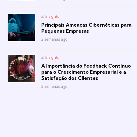
Posted
in
Insights
in
Principais Ameaças Cibernéticas para
Pequenas Empresas
2 semanas ago
Posted
in
Insights
in
A Importância do Feedback Contínuo
para o Crescimento Empresarial e a
Satisfação dos Clientes
2 semanas ago