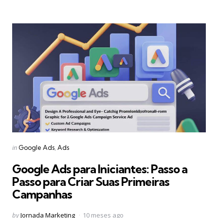
Categories
Posted
in
Google Ads
Ads
in
Google Ads para Iniciantes: Passo a
Passo para Criar Suas Primeiras
Campanhas
Posted
by
Jornada Marketing
10 meses ago