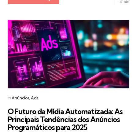
4 min
Categories
Posted
in
Anúncios
Ads
in
O Futuro da Mídia Automatizada: As
Principais Tendências dos Anúncios
Programáticos para 2025