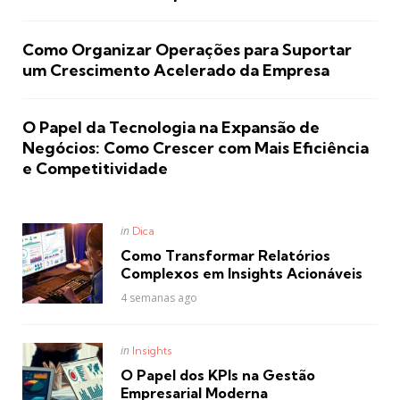
Como Organizar Operações para Suportar
um Crescimento Acelerado da Empresa
O Papel da Tecnologia na Expansão de
Negócios: Como Crescer com Mais Eficiência
e Competitividade
Posted
in
Dica
in
Como Transformar Relatórios
Complexos em Insights Acionáveis
4 semanas ago
Posted
in
Insights
in
O Papel dos KPIs na Gestão
Empresarial Moderna