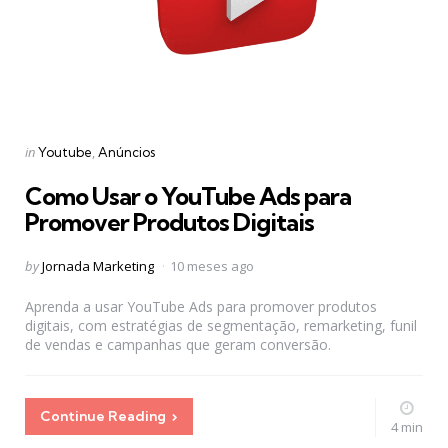
Categories
Posted
in
Youtube
Anúncios
in
Como Usar o YouTube Ads para
Promover Produtos Digitais
Posted
by
Jornada Marketing
10 meses ago
by
Aprenda a usar YouTube Ads para promover produtos
digitais, com estratégias de segmentação, remarketing, funil
de vendas e campanhas que geram conversão.
Continue Reading
4 min