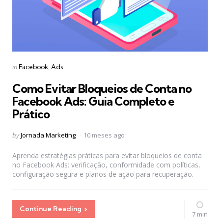
Categories
Posted
in
Facebook
Ads
in
Como Evitar Bloqueios de Conta no
Facebook Ads: Guia Completo e
Prático
Posted
by
Jornada Marketing
10 meses ago
by
Aprenda estratégias práticas para evitar bloqueios de conta
no Facebook Ads: verificação, conformidade com políticas,
configuração segura e planos de ação para recuperação.
Continue Reading
7 min