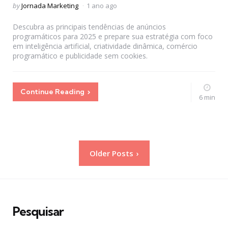
Posted
by
Jornada Marketing
1 ano ago
by
Descubra as principais tendências de anúncios
programáticos para 2025 e prepare sua estratégia com foco
em inteligência artificial, criatividade dinâmica, comércio
programático e publicidade sem cookies.
Continue Reading
6 min
Paginação
Older Posts
de
posts
Pesquisar