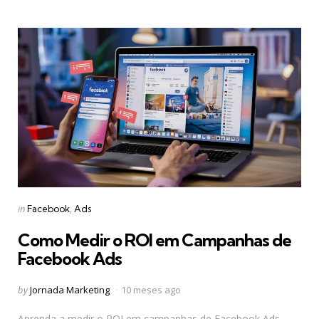
Categories
Posted
in
Facebook
Ads
in
Como Medir o ROI em Campanhas de
Facebook Ads
Posted
by
Jornada Marketing
10 meses ago
by
Aprenda a medir o ROI em campanhas de Facebook Ads,