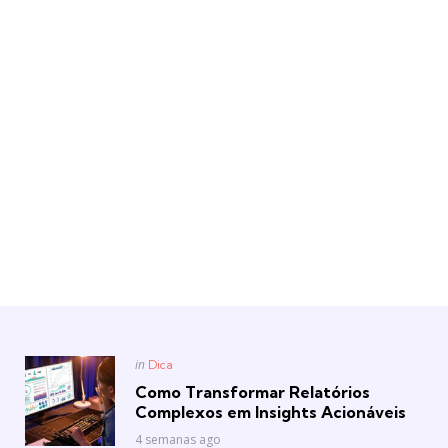
Posted
in
Dica
in
Como Transformar Relatórios
Complexos em Insights Acionáveis
4 semanas ago