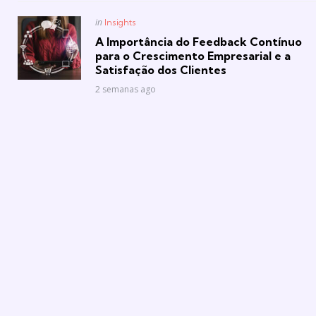
Posted
in
Insights
in
A Importância do Feedback Contínuo
para o Crescimento Empresarial e a
Satisfação dos Clientes
2 semanas ago