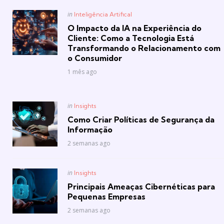
Posted
in
Inteligência Artifical
in
O Impacto da IA na Experiência do
Cliente: Como a Tecnologia Está
Transformando o Relacionamento com
o Consumidor
1 mês ago
Posted
in
Insights
in
Como Criar Políticas de Segurança da
Informação
2 semanas ago
Posted
in
Insights
in
Principais Ameaças Cibernéticas para
Pequenas Empresas
2 semanas ago