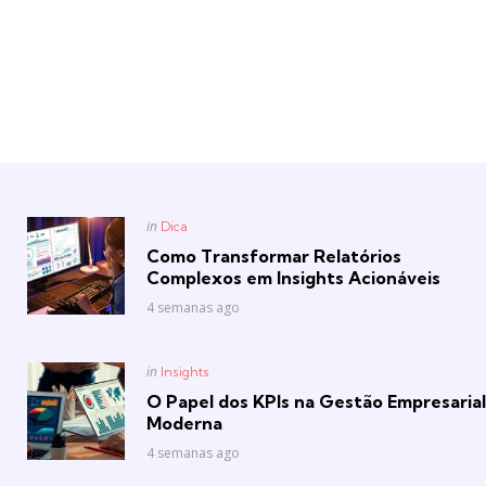
Posted
in
Dica
in
Como Transformar Relatórios
Complexos em Insights Acionáveis
4 semanas ago
Posted
in
Insights
in
O Papel dos KPIs na Gestão Empresarial
Moderna
4 semanas ago