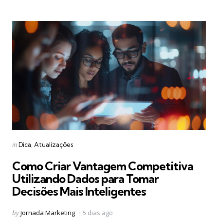
Categories
Posted
in
Dica
Atualizações
in
Como Criar Vantagem Competitiva
Utilizando Dados para Tomar
Decisões Mais Inteligentes
Posted
by
Jornada Marketing
5 dias ago