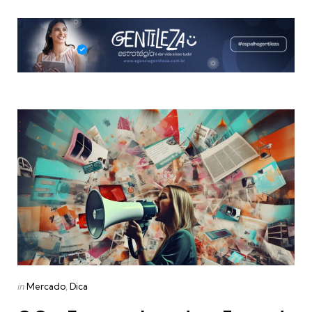
Categories
Posted
in
Mercado
Dica
in