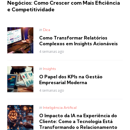
Negócios: Como Crescer com Mais Eficiência
e Competitividade
Posted
in
Dica
in
Como Transformar Relatórios
Complexos em Insights Acionáveis
4 semanas ago
Posted
in
Insights
in
O Papel dos KPIs na Gestão
Empresarial Moderna
4 semanas ago
Posted
in
Inteligência Artifical
in
O Impacto da IA na Experiência do
Cliente: Como a Tecnologia Está
Transformando o Relacionamento