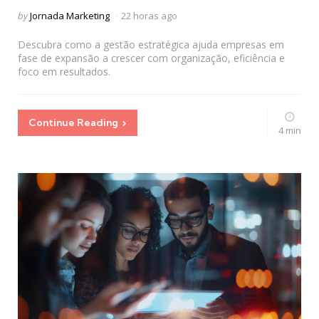
Posted
by
Jornada Marketing
22 horas ago
by
Descubra como a gestão estratégica ajuda empresas em
fase de expansão a crescer com organização, eficiência e
foco em resultados.
Continue Reading
4 min