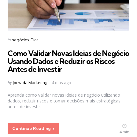
Categories
Posted
in
negócios
Dica
in
Como Validar Novas Ideias de Negócio
Usando Dados e Reduzir os Riscos
Antes de Investir
Posted
by
Jornada Marketing
4 dias ago
by
Aprenda como validar novas ideias de negócio utilizando
dados, reduzir riscos e tomar decisões mais estratégicas
antes de investir.
Continue Reading
4 min