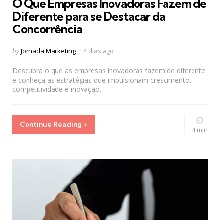
O Que Empresas Inovadoras Fazem de
Diferente para se Destacar da
Concorrência
Posted
by
Jornada Marketing
4 dias ago
by
Descubra o que as empresas inovadoras fazem de diferente
e conheça as estratégias que impulsionam crescimento,
competitividade e inovação.
Continue Reading
4 min