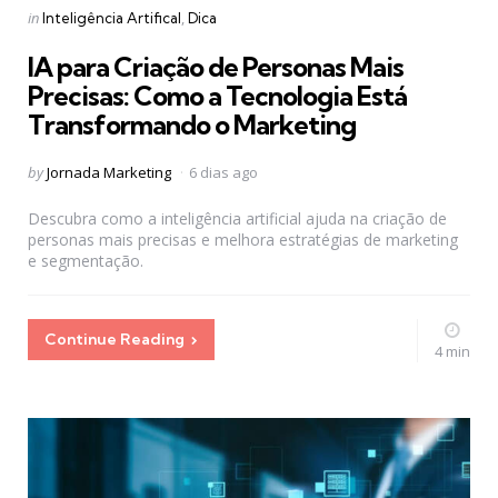
Categories
Posted
in
Inteligência Artifical
Dica
in
IA para Criação de Personas Mais
Precisas: Como a Tecnologia Está
Transformando o Marketing
Posted
by
Jornada Marketing
6 dias ago
by
Descubra como a inteligência artificial ajuda na criação de
personas mais precisas e melhora estratégias de marketing
e segmentação.
Continue Reading
4 min