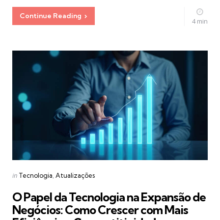
Continue Reading
4 min
Categories
Posted
in
Tecnologia
Atualizações
in
O Papel da Tecnologia na Expansão de
Negócios: Como Crescer com Mais