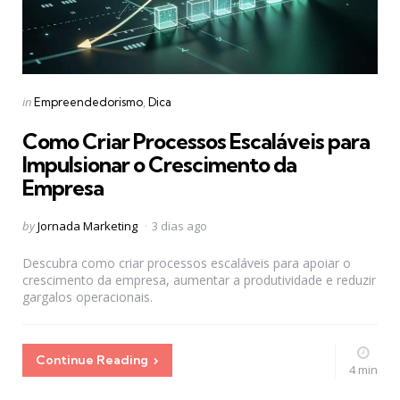
Categories
Posted
in
Empreendedorismo
Dica
in
Como Criar Processos Escaláveis para
Impulsionar o Crescimento da
Empresa
Posted
by
Jornada Marketing
3 dias ago
by
Descubra como criar processos escaláveis para apoiar o
crescimento da empresa, aumentar a produtividade e reduzir
gargalos operacionais.
Continue Reading
4 min