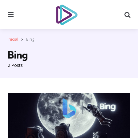
Menu
Se
Inicial
Bing
Bing
2 Posts