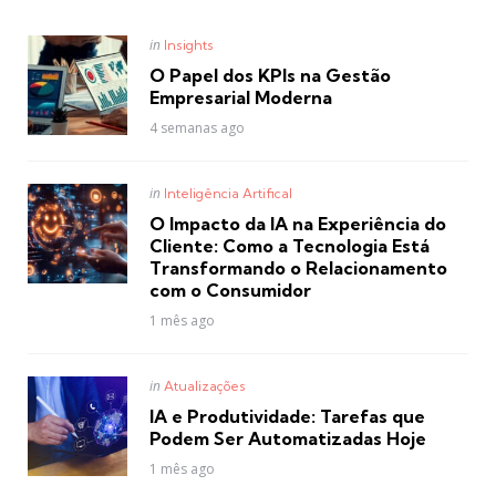
Posted
in
Insights
in
O Papel dos KPIs na Gestão
Empresarial Moderna
4 semanas ago
Posted
in
Inteligência Artifical
in
O Impacto da IA na Experiência do
Cliente: Como a Tecnologia Está
Transformando o Relacionamento
com o Consumidor
1 mês ago
Posted
in
Atualizações
in
IA e Produtividade: Tarefas que
Podem Ser Automatizadas Hoje
1 mês ago