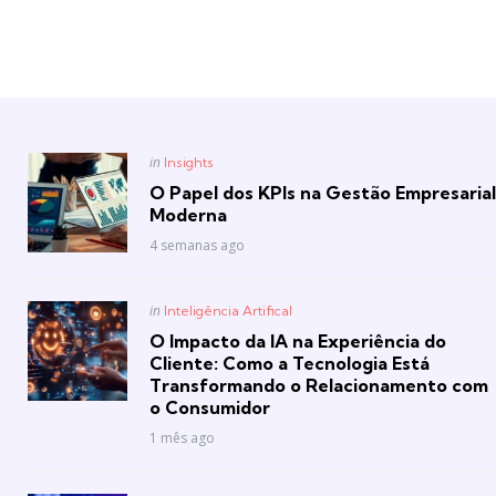
Posted
in
Insights
in
O Papel dos KPIs na Gestão Empresarial
Moderna
4 semanas ago
Posted
in
Inteligência Artifical
in
O Impacto da IA na Experiência do
Cliente: Como a Tecnologia Está
Transformando o Relacionamento com
o Consumidor
1 mês ago