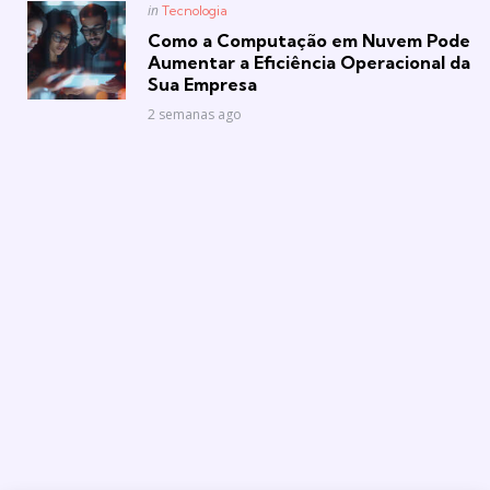
Posted
in
Tecnologia
in
Como a Computação em Nuvem Pode
Aumentar a Eficiência Operacional da
Sua Empresa
2 semanas ago