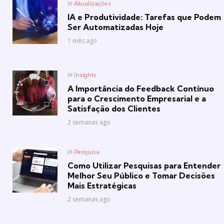
Posted
in
Atualizações
in
IA e Produtividade: Tarefas que Podem
Ser Automatizadas Hoje
1 mês ago
Posted
in
Insights
in
A Importância do Feedback Contínuo
para o Crescimento Empresarial e a
Satisfação dos Clientes
2 semanas ago
Posted
in
Pesquisa
in
Como Utilizar Pesquisas para Entender
Melhor Seu Público e Tomar Decisões
Mais Estratégicas
2 semanas ago