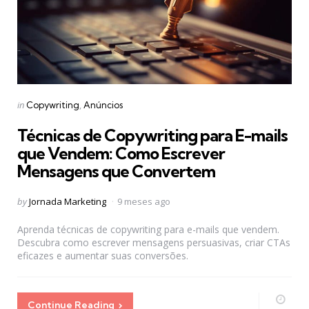
Categories
Posted
in
Copywriting
Anúncios
in
Técnicas de Copywriting para E-mails
que Vendem: Como Escrever
Mensagens que Convertem
Posted
by
Jornada Marketing
9 meses ago
by
Aprenda técnicas de copywriting para e-mails que vendem.
Descubra como escrever mensagens persuasivas, criar CTAs
eficazes e aumentar suas conversões.
Continue Reading