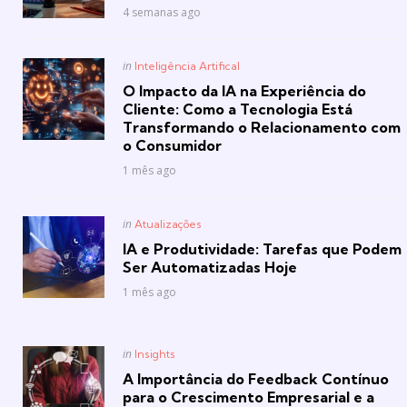
4 semanas ago
Posted
in
Inteligência Artifical
in
O Impacto da IA na Experiência do
Cliente: Como a Tecnologia Está
Transformando o Relacionamento com
o Consumidor
1 mês ago
Posted
in
Atualizações
in
IA e Produtividade: Tarefas que Podem
Ser Automatizadas Hoje
1 mês ago
Posted
in
Insights
in
A Importância do Feedback Contínuo
para o Crescimento Empresarial e a