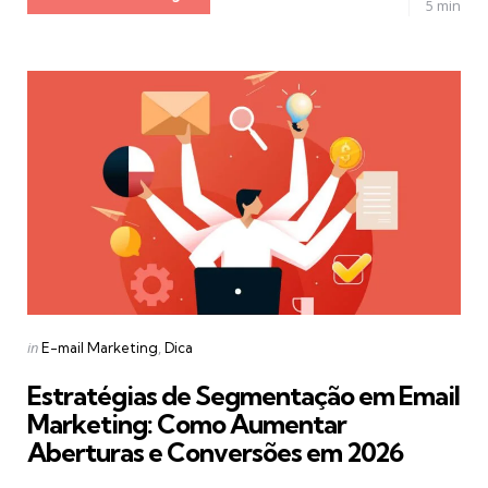
5 min
Categories
Posted
in
E-mail Marketing
Dica
in
Estratégias de Segmentação em Email
Marketing: Como Aumentar
Aberturas e Conversões em 2026