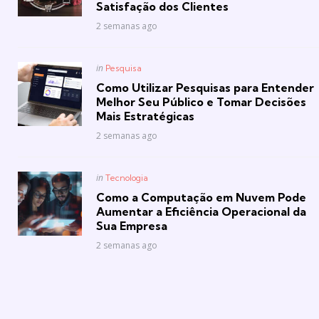
Satisfação dos Clientes
2 semanas ago
Posted
in
Pesquisa
in
Como Utilizar Pesquisas para Entender
Melhor Seu Público e Tomar Decisões
Mais Estratégicas
2 semanas ago
Posted
in
Tecnologia
in
Como a Computação em Nuvem Pode
Aumentar a Eficiência Operacional da
Sua Empresa
2 semanas ago