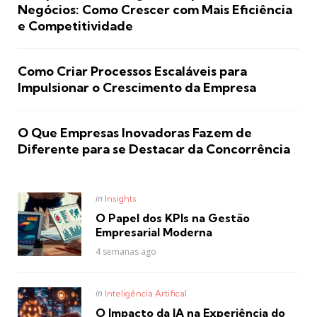
Negócios: Como Crescer com Mais Eficiência
e Competitividade
Como Criar Processos Escaláveis para
Impulsionar o Crescimento da Empresa
O Que Empresas Inovadoras Fazem de
Diferente para se Destacar da Concorrência
Posted
in
Insights
in
O Papel dos KPIs na Gestão
Empresarial Moderna
4 semanas ago
Posted
in
Inteligência Artifical
in
O Impacto da IA na Experiência do