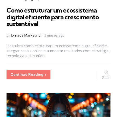
in
Como estruturar um ecossistema
digital eficiente para crescimento
sustentável
Posted
by
Jornada Marketing
5 meses ago
by
Descubra como estruturar um ecossistema digital eficiente,
integrar canais online e aumentar resultados com estratégia,
tecnologia e conteúdo.
Continue Reading
3 min