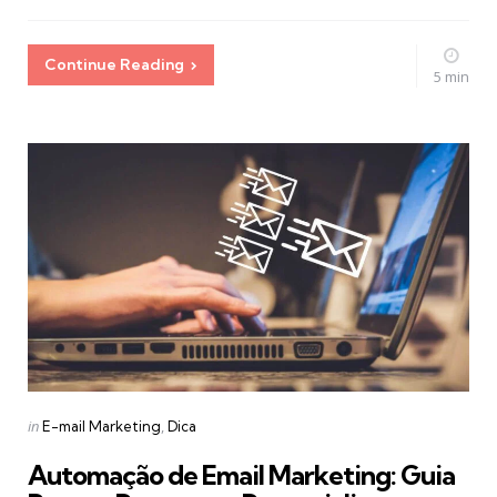
Continue Reading
5 min
Categories
Posted
in
E-mail Marketing
Dica
in
Automação de Email Marketing: Guia