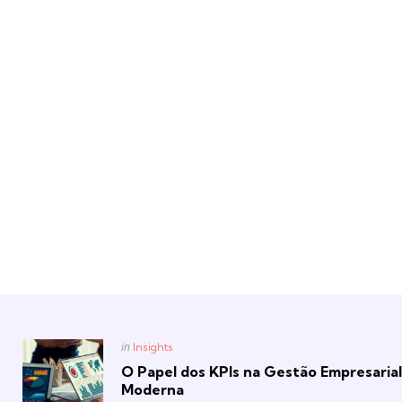
Posted
in
Insights
in
O Papel dos KPIs na Gestão Empresarial
Moderna