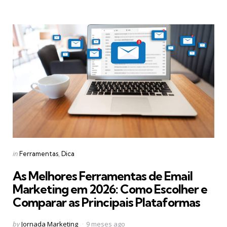
Categories
Posted
in
Ferramentas
Dica
in
As Melhores Ferramentas de Email
Marketing em 2026: Como Escolher e
Comparar as Principais Plataformas
Posted
by
Jornada Marketing
9 meses ago