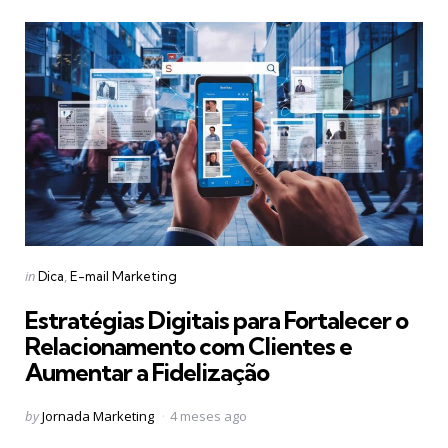
Categories
Posted
in
Dica
E-mail Marketing
in
Estratégias Digitais para Fortalecer o
Relacionamento com Clientes e
Aumentar a Fidelização
Posted
by
Jornada Marketing
4 meses ago
by