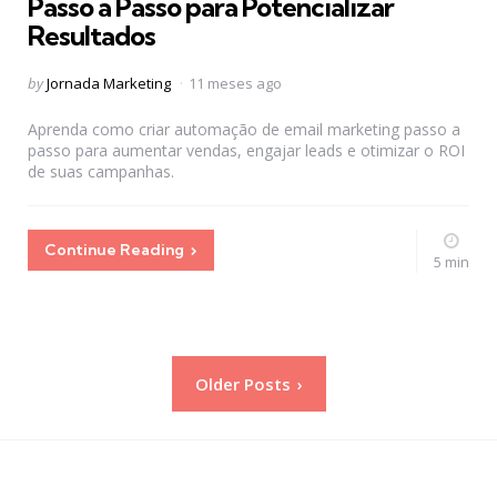
Passo a Passo para Potencializar
Resultados
Posted
by
Jornada Marketing
11 meses ago
by
Aprenda como criar automação de email marketing passo a
passo para aumentar vendas, engajar leads e otimizar o ROI
de suas campanhas.
Continue Reading
5 min
Paginação
Older Posts
de
posts