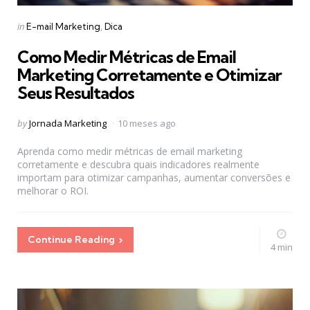
Categories
Posted
in
E-mail Marketing
Dica
in
Como Medir Métricas de Email
Marketing Corretamente e Otimizar
Seus Resultados
Posted
by
Jornada Marketing
10 meses ago
by
Aprenda como medir métricas de email marketing
corretamente e descubra quais indicadores realmente
importam para otimizar campanhas, aumentar conversões e
melhorar o ROI.
Continue Reading
4 min