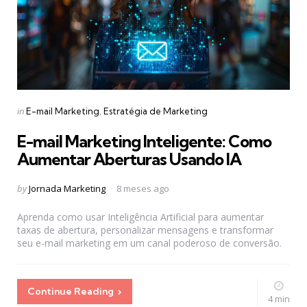
Categories
Posted
in
E-mail Marketing
Estratégia de Marketing
in
E-mail Marketing Inteligente: Como
Aumentar Aberturas Usando IA
Posted
by
Jornada Marketing
8 meses ago
by
Aprenda como usar Inteligência Artificial para aumentar
taxas de abertura, personalizar mensagens e transformar
seu e-mail marketing em um canal poderoso de conversão.
Continue Reading
4 min