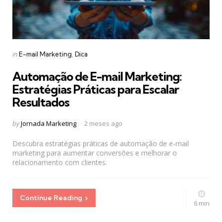
Categories
Posted
in
E-mail Marketing
Dica
in
Automação de E-mail Marketing:
Estratégias Práticas para Escalar
Resultados
Posted
by
Jornada Marketing
2 meses ago
by
Descubra estratégias práticas de automação de e-mail
marketing para aumentar conversões e melhorar o
relacionamento com clientes.
Continue Reading
6 min