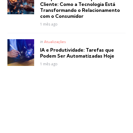
Cliente: Como a Tecnologia Está
Transformando o Relacionamento
com o Consumidor
1 mês ago
Posted
in
Atualizações
in
IA e Produtividade: Tarefas que
Podem Ser Automatizadas Hoje
1 mês ago