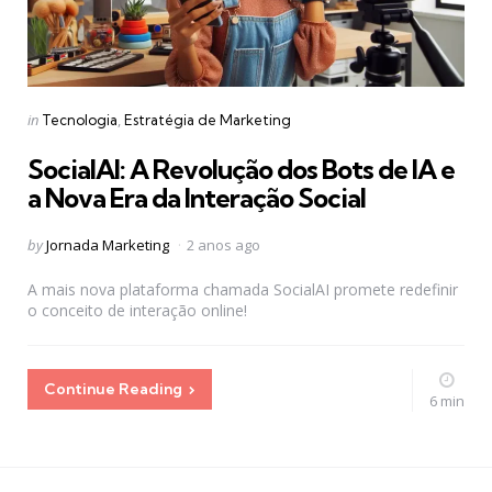
Categories
Posted
in
Tecnologia
Estratégia de Marketing
in
SocialAI: A Revolução dos Bots de IA e
a Nova Era da Interação Social
Posted
by
Jornada Marketing
2 anos ago
by
A mais nova plataforma chamada SocialAI promete redefinir
o conceito de interação online!
Continue Reading
6 min