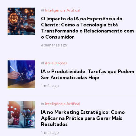
Posted
in
Inteligência Artifical
in
O Impacto da IA na Experiência do
Cliente: Como a Tecnologia Está
Transformando o Relacionamento com
o Consumidor
4 semanas ago
Posted
in
Atualizações
in
IA e Produtividade: Tarefas que Podem
Ser Automatizadas Hoje
1 mês ago
Posted
in
Inteligência Artifical
in
IA no Marketing Estratégico: Como
Aplicar na Prática para Gerar Mais
Resultados
1 mês ago