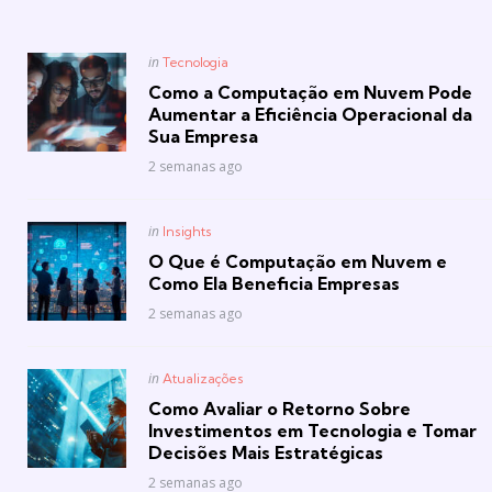
Posted
in
Tecnologia
in
Como a Computação em Nuvem Pode
Aumentar a Eficiência Operacional da
Sua Empresa
2 semanas ago
Posted
in
Insights
in
O Que é Computação em Nuvem e
Como Ela Beneficia Empresas
2 semanas ago
Posted
in
Atualizações
in
Como Avaliar o Retorno Sobre
Investimentos em Tecnologia e Tomar
Decisões Mais Estratégicas
2 semanas ago