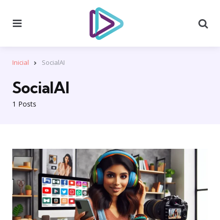
Menu
Se
Inicial
SocialAI
SocialAI
1 Posts