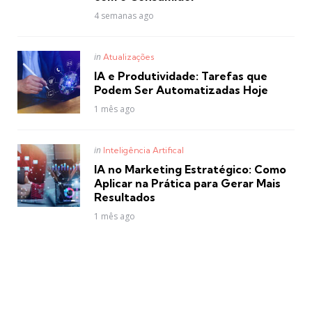
4 semanas ago
Posted
in
Atualizações
in
IA e Produtividade: Tarefas que
Podem Ser Automatizadas Hoje
1 mês ago
Posted
in
Inteligência Artifical
in
IA no Marketing Estratégico: Como
Aplicar na Prática para Gerar Mais
Resultados
1 mês ago