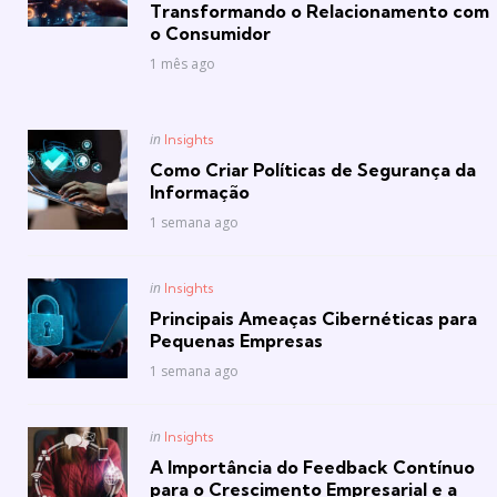
Transformando o Relacionamento com
o Consumidor
1 mês ago
Posted
in
Insights
in
Como Criar Políticas de Segurança da
Informação
1 semana ago
Posted
in
Insights
in
Principais Ameaças Cibernéticas para
Pequenas Empresas
1 semana ago
Posted
in
Insights
in
A Importância do Feedback Contínuo
para o Crescimento Empresarial e a