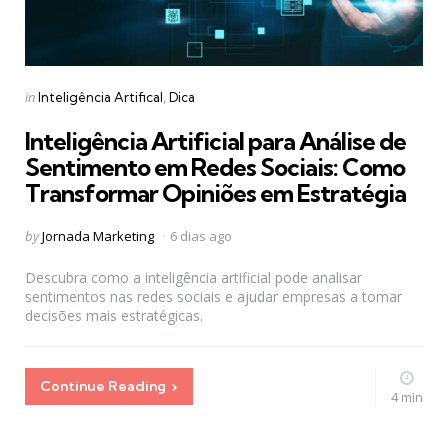
Categories
Posted
in
Inteligência Artifical
Dica
in
Inteligência Artificial para Análise de
Sentimento em Redes Sociais: Como
Transformar Opiniões em Estratégia
Posted
by
Jornada Marketing
6 dias ago
by
Descubra como a inteligência artificial pode analisar
sentimentos nas redes sociais e ajudar empresas a tomar
decisões mais estratégicas.
Continue Reading
4 min