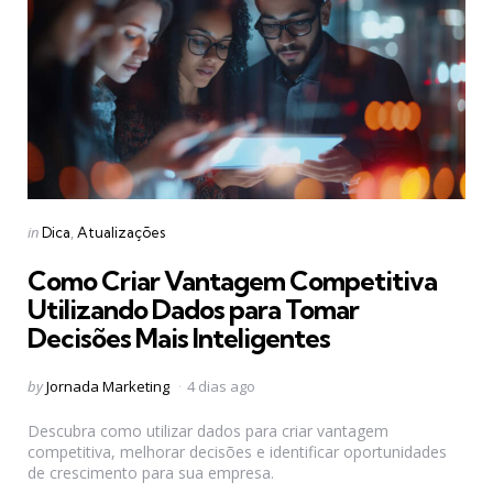
Categories
Posted
in
Dica
Atualizações
in
Como Criar Vantagem Competitiva
Utilizando Dados para Tomar
Decisões Mais Inteligentes
Posted
by
Jornada Marketing
4 dias ago
by
Descubra como utilizar dados para criar vantagem
competitiva, melhorar decisões e identificar oportunidades
de crescimento para sua empresa.