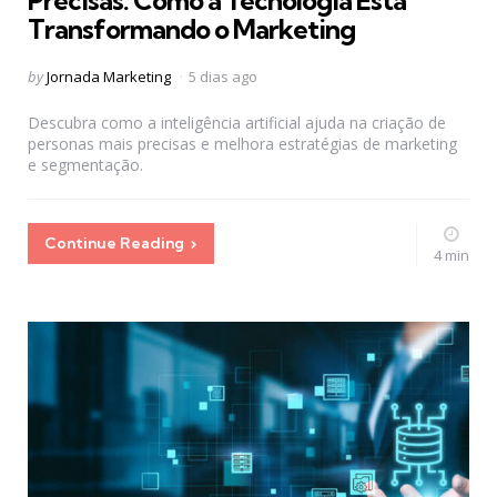
Precisas: Como a Tecnologia Está
Transformando o Marketing
Posted
by
Jornada Marketing
5 dias ago
by
Descubra como a inteligência artificial ajuda na criação de
personas mais precisas e melhora estratégias de marketing
e segmentação.
Continue Reading
4 min