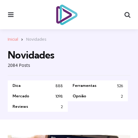
Menu
Se
Inicial
Novidades
Novidades
2084 Posts
Dica
Ferramentas
888
526
Mercado
Opnião
1098
2
Reviews
2