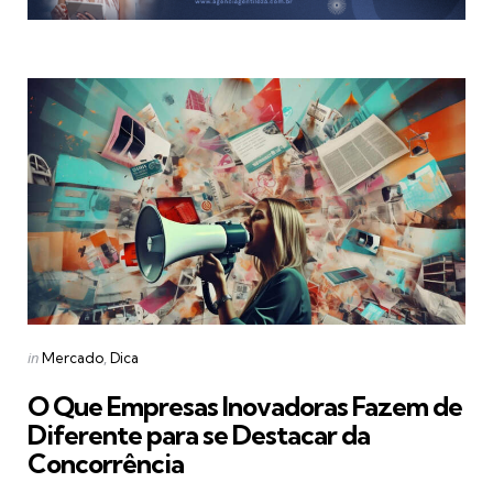
Categories
Posted
in
Mercado
Dica
in
O Que Empresas Inovadoras Fazem de
Diferente para se Destacar da
Concorrência