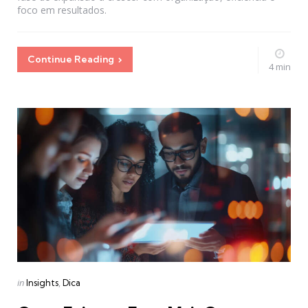
foco em resultados.
Continue Reading
4 min
Categories
Posted
in
Insights
Dica
in