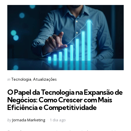
Categories
Posted
in
Tecnologia
Atualizações
in
O Papel da Tecnologia na Expansão de
Negócios: Como Crescer com Mais
Eficiência e Competitividade
Posted
by
Jornada Marketing
1 dia ago
by