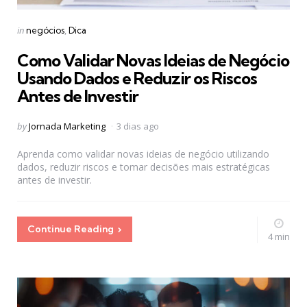
Categories
Posted
in
negócios
Dica
in
Como Validar Novas Ideias de Negócio
Usando Dados e Reduzir os Riscos
Antes de Investir
Posted
by
Jornada Marketing
3 dias ago
by
Aprenda como validar novas ideias de negócio utilizando
dados, reduzir riscos e tomar decisões mais estratégicas
antes de investir.
Continue Reading
4 min