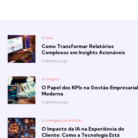
Posted
in
Dica
in
Como Transformar Relatórios
Complexos em Insights Acionáveis
4 semanas ago
Posted
in
Insights
in
O Papel dos KPIs na Gestão Empresarial
Moderna
4 semanas ago
Posted
in
Inteligência Artifical
in
O Impacto da IA na Experiência do
Cliente: Como a Tecnologia Está