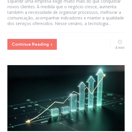
Expandir uma empresa exige muito mais do que conquistar
novos clientes. À medida que o negócio cresce, aumenta
também a necessidade de organizar processos, melhorar a
comunicação, acompanhar indicadores e manter a qualidade
dos serviços oferecidos. Nesse cenário, a tecnologia...
Continue Reading
4 min