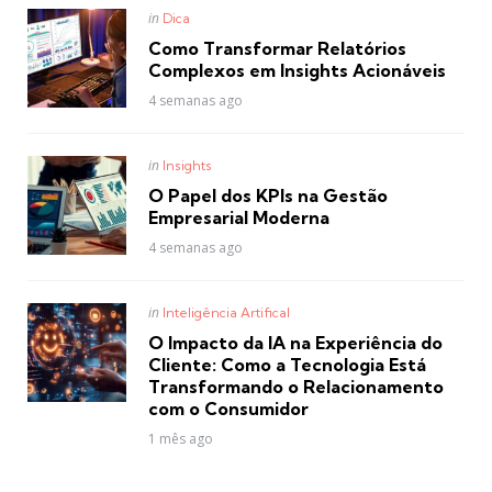
Posted
in
Dica
in
Como Transformar Relatórios
Complexos em Insights Acionáveis
4 semanas ago
Posted
in
Insights
in
O Papel dos KPIs na Gestão
Empresarial Moderna
4 semanas ago
Posted
in
Inteligência Artifical
in
O Impacto da IA na Experiência do
Cliente: Como a Tecnologia Está
Transformando o Relacionamento
com o Consumidor
1 mês ago