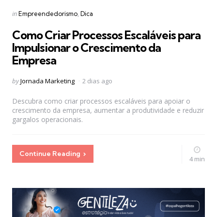
Categories
Posted
in
Empreendedorismo
Dica
in
Como Criar Processos Escaláveis para
Impulsionar o Crescimento da
Empresa
Posted
by
Jornada Marketing
2 dias ago
by
Descubra como criar processos escaláveis para apoiar o
crescimento da empresa, aumentar a produtividade e reduzir
gargalos operacionais.
Continue Reading
4 min