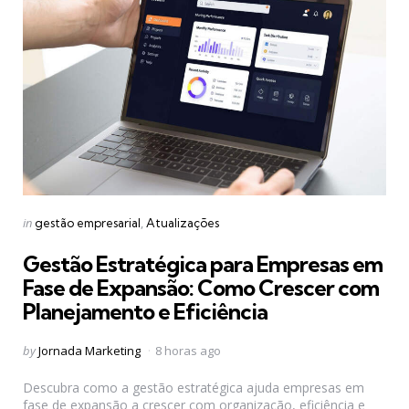
Categories
Posted
in
gestão empresarial
Atualizações
in
Gestão Estratégica para Empresas em
Fase de Expansão: Como Crescer com
Planejamento e Eficiência
Posted
by
Jornada Marketing
8 horas ago
by
Descubra como a gestão estratégica ajuda empresas em
fase de expansão a crescer com organização, eficiência e