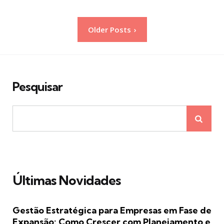
Paginação
Older Posts
de
posts
Pesquisar
Últimas Novidades
Gestão Estratégica para Empresas em Fase de
Expansão: Como Crescer com Planejamento e