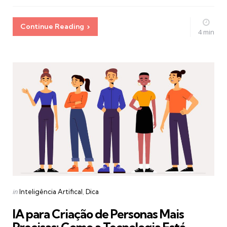
Continue Reading
4 min
Categories
Posted
in
Inteligência Artifical
Dica
in
IA para Criação de Personas Mais