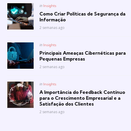
Posted
in
Insights
in
Como Criar Políticas de Segurança da
Informação
2 semanas ago
Posted
in
Insights
in
Principais Ameaças Cibernéticas para
Pequenas Empresas
2 semanas ago
Posted
in
Insights
in
A Importância do Feedback Contínuo
para o Crescimento Empresarial e a
Satisfação dos Clientes
2 semanas ago