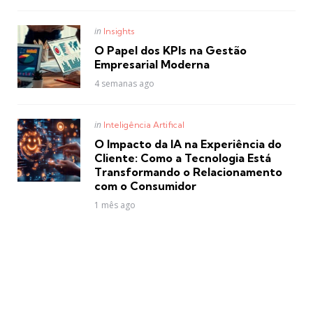
Posted
in
Insights
in
O Papel dos KPIs na Gestão
Empresarial Moderna
4 semanas ago
Posted
in
Inteligência Artifical
in
O Impacto da IA na Experiência do
Cliente: Como a Tecnologia Está
Transformando o Relacionamento
com o Consumidor
1 mês ago