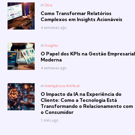
Posted
in
Dica
in
Como Transformar Relatórios
Complexos em Insights Acionáveis
4 semanas ago
Posted
in
Insights
in
O Papel dos KPIs na Gestão Empresarial
Moderna
4 semanas ago
Posted
in
Inteligência Artifical
in
O Impacto da IA na Experiência do
Cliente: Como a Tecnologia Está
Transformando o Relacionamento com
o Consumidor
1 mês ago