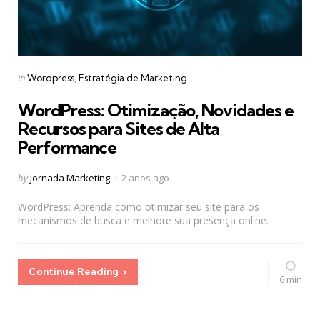
Categories
Posted
in
Wordpress
Estratégia de Marketing
in
WordPress: Otimização, Novidades e
Recursos para Sites de Alta
Performance
Posted
by
Jornada Marketing
2 anos ago
by
WordPress: Aprenda como otimizar seu site para os
mecanismos de busca e melhore sua presença online.
Continue Reading
6 min