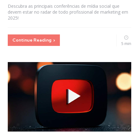
Descubra as principais conferências de mídia social que
devem estar no radar de todo profissional de marketing em
2025!
Continue Reading
5 min