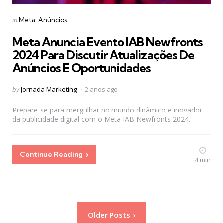
Categories
Posted
in
Meta
Anúncios
in
Meta Anuncia Evento IAB Newfronts
2024 Para Discutir Atualizações De
Anúncios E Oportunidades
Posted
by
Jornada Marketing
2 anos ago
by
Prepare-se para mergulhar no mundo dinâmico e inovador
da publicidade digital com o Meta IAB Newfronts 2024.
Continue Reading
4 min
Paginação
Older Posts