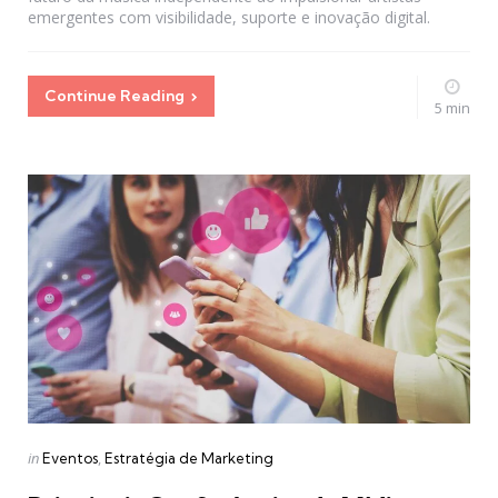
emergentes com visibilidade, suporte e inovação digital.
Continue Reading
5 min
Categories
Posted
in
Eventos
Estratégia de Marketing
in