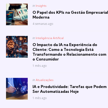
Posted
in
Insights
in
O Papel dos KPIs na Gestão Empresarial
Moderna
4 semanas ago
Posted
in
Inteligência Artifical
in
O Impacto da IA na Experiência do
Cliente: Como a Tecnologia Está
Transformando o Relacionamento com
o Consumidor
1 mês ago
Posted
in
Atualizações
in
IA e Produtividade: Tarefas que Podem
Ser Automatizadas Hoje
1 mês ago