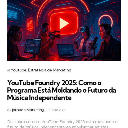
Categories
Posted
in
Youtube
Estratégia de Marketing
in
YouTube Foundry 2025: Como o
Programa Está Moldando o Futuro da
Música Independente
Posted
by
Jornada Marketing
1 ano ago
by
Descubra como o YouTube Foundry 2025 está moldando o
futuro da música independente ao impulsionar artistas