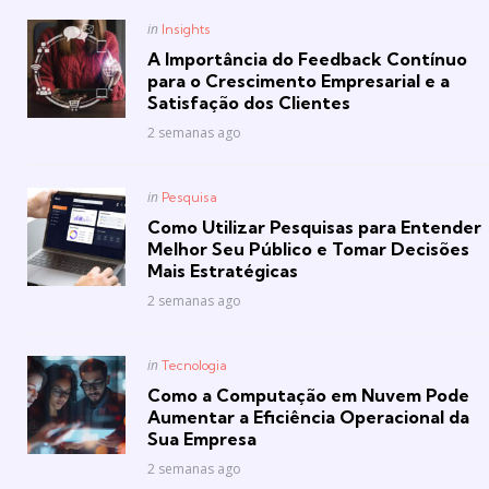
Posted
in
Insights
in
A Importância do Feedback Contínuo
para o Crescimento Empresarial e a
Satisfação dos Clientes
2 semanas ago
Posted
in
Pesquisa
in
Como Utilizar Pesquisas para Entender
Melhor Seu Público e Tomar Decisões
Mais Estratégicas
2 semanas ago
Posted
in
Tecnologia
in
Como a Computação em Nuvem Pode
Aumentar a Eficiência Operacional da
Sua Empresa
2 semanas ago