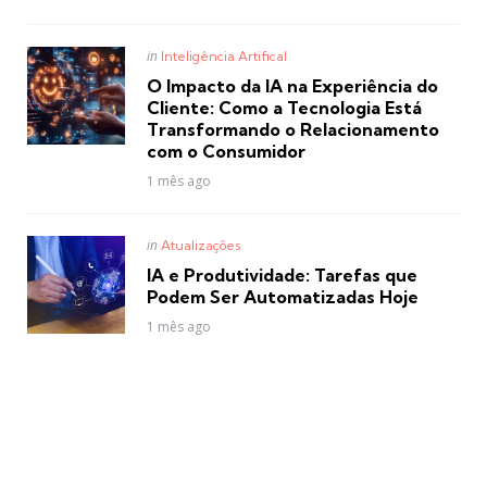
Posted
in
Inteligência Artifical
in
O Impacto da IA na Experiência do
Cliente: Como a Tecnologia Está
Transformando o Relacionamento
com o Consumidor
1 mês ago
Posted
in
Atualizações
in
IA e Produtividade: Tarefas que
Podem Ser Automatizadas Hoje
1 mês ago