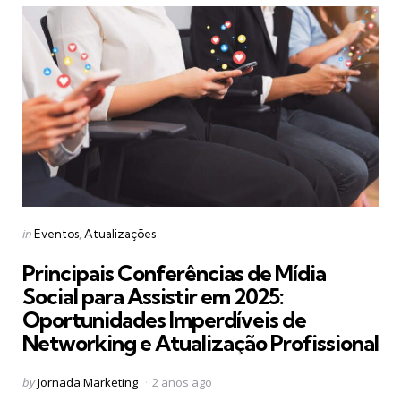
Categories
Posted
in
Eventos
Atualizações
in
Principais Conferências de Mídia
Social para Assistir em 2025:
Oportunidades Imperdíveis de
Networking e Atualização Profissional
Posted
by
Jornada Marketing
2 anos ago
by