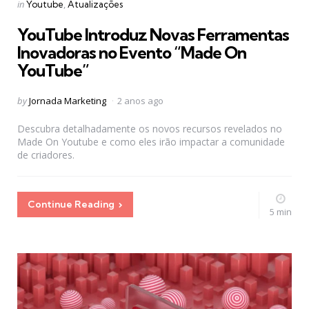
Categories
Posted
in
Youtube
Atualizações
in
YouTube Introduz Novas Ferramentas
Inovadoras no Evento “Made On
YouTube”
Posted
by
Jornada Marketing
2 anos ago
by
Descubra detalhadamente os novos recursos revelados no
Made On Youtube e como eles irão impactar a comunidade
de criadores.
Continue Reading
5 min