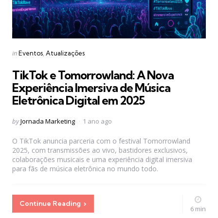
Categories
Posted
in
Eventos
Atualizações
in
TikTok e Tomorrowland: A Nova
Experiência Imersiva de Música
Eletrônica Digital em 2025
Posted
by
Jornada Marketing
1 ano ago
by
O TikTok anuncia parceria com o festival Tomorrowland
2025, com transmissões ao vivo, bastidores exclusivos,
colaborações musicais e uma experiência digital imersiva
para fãs de música eletrônica no mundo todo.
Continue Reading
6 min