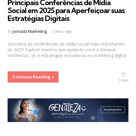
Principais Conferências de Mídia
Social em 2025 para Aperfeiçoar suas
Estratégias Digitais
Posted
by
Jornada Marketing
2 anos ago
by
Descubra as conferências de mídia social mais importantes
de 2025! Explore eventos que ajudarão você a dominar
tendências, IA, e estratégias inovadoras no marketing digital.
Continue Reading
5 min