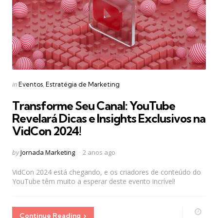
Categories
Posted
in
Eventos
Estratégia de Marketing
in
Transforme Seu Canal: YouTube
Revelará Dicas e Insights Exclusivos na
VidCon 2024!
Posted
by
Jornada Marketing
2 anos ago
by
VidCon 2024 está chegando, e os criadores de conteúdo do
YouTube têm muito a esperar deste evento incrível!
Continue Reading