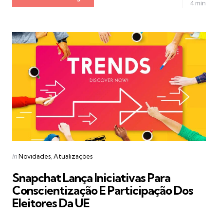
4 min
Categories
Posted
in
Novidades
Atualizações
in
Snapchat Lança Iniciativas Para
Conscientização E Participação Dos
Eleitores Da UE