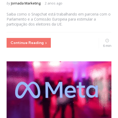
Posted
by
Jornada Marketing
2 anos ago
by
Saiba como o Snapchat está trabalhando em parceria com o
Parlamento e a Comissão Europeia para estimular a
participação dos eleitores da UE.
Continue Reading
6 min