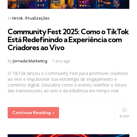
Categories
Posted
in
tiktok
Atualizações
in
Community Fest 2025: Como o TikTok
Está Redefinindo a Experiência com
Criadores ao Vivo
Posted
by
Jornada Marketing
1 ano ago
by
O TikTok lançou o Community Fest para promover criadores
ao vivo e impulsionar sua estratégia de engajamento e
comércio digital. Descubra como o evento redefine o futuro
das transmissões ao vivo e da influência em tempo real.
Continue Reading
6 min