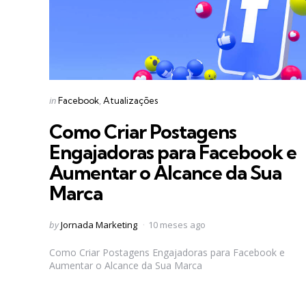
Categories
Posted
in
Facebook
Atualizações
in
Como Criar Postagens
Engajadoras para Facebook e
Aumentar o Alcance da Sua
Marca
Posted
by
Jornada Marketing
10 meses ago
by
Como Criar Postagens Engajadoras para Facebook e
Aumentar o Alcance da Sua Marca