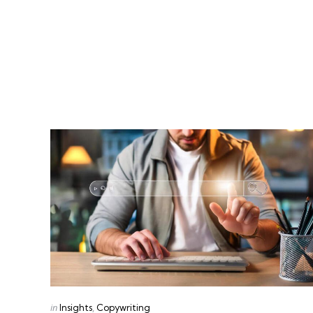
Categories
Posted
in
Insights
Copywriting