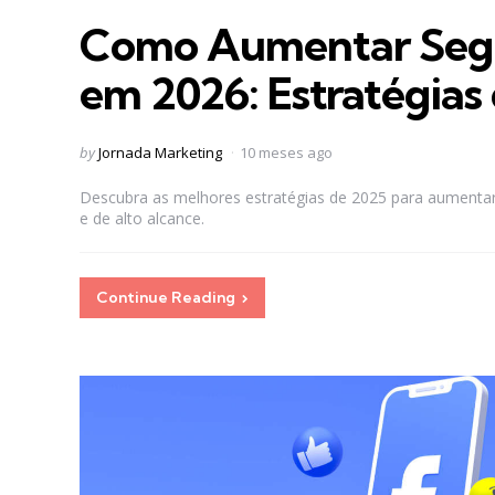
in
Como Aumentar Segui
em 2026: Estratégia
Posted
by
Jornada Marketing
10 meses ago
by
Descubra as melhores estratégias de 2025 para aumentar 
e de alto alcance.
Continue Reading