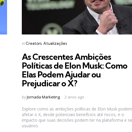
Categories
Posted
in
Creators
Atualizações
in
As Crescentes Ambições
Políticas de Elon Musk: Como
Elas Podem Ajudar ou
Prejudicar o X?
Posted
by
Jornada Marketing
2 anos ago
by
Explore como as ambições políticas de Elon Musk podem
afetar o X, desde potenciais benefícios até riscos, e o
impacto que suas decisões podem ter na plataforma e s
usuários.