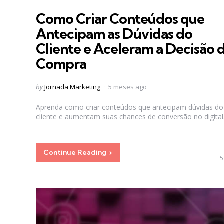
in
Como Criar Conteúdos que
Antecipam as Dúvidas do
Cliente e Aceleram a Decisão 
Compra
Posted
by
Jornada Marketing
5 meses ago
by
Aprenda como criar conteúdos que antecipam dúvidas do
cliente e aumentam suas chances de conversão no digital
Continue Reading
5