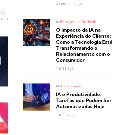
4 semanas ago
6 min
Posted
in
Inteligência Artifical
in
O Impacto da IA na
Experiência do Cliente:
Como a Tecnologia Está
Transformando o
Relacionamento com o
Consumidor
1 mês ago
Posted
in
Atualizações
in
IA e Produtividade:
Tarefas que Podem Ser
Automatizadas Hoje
1 mês ago