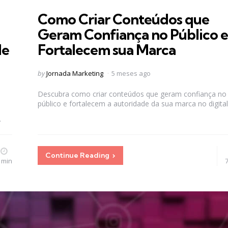
in
Como Criar Conteúdos que
Geram Confiança no Público e
de
Fortalecem sua Marca
Posted
by
Jornada Marketing
5 meses ago
by
Descubra como criar conteúdos que geram confiança no
público e fortalecem a autoridade da sua marca no digital
.
Continue Reading
 min