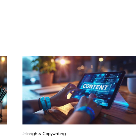
Categories
Posted
in
Insights
Copywriting