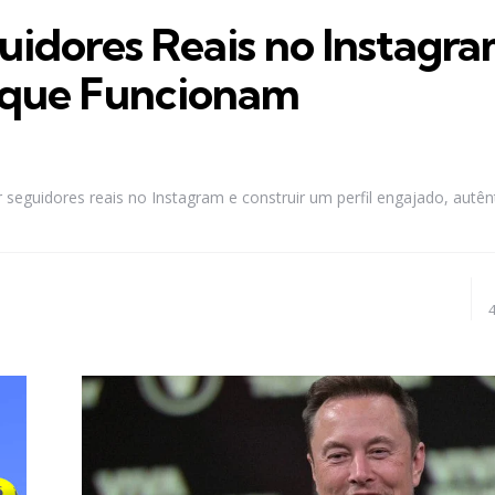
dores Reais no Instagr
s que Funcionam
seguidores reais no Instagram e construir um perfil engajado, autên