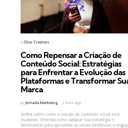
Categories
Posted
in
Dica
Creators
in
Como Repensar a Criação de
Conteúdo Social: Estratégias
para Enfrentar a Evolução das
Plataformas e Transformar Su
Marca
Posted
by
Jornada Marketing
2 anos ago
by
Reflita sobre como a criação de conteúdo social está
mudando. Entenda como adaptar sua estratégia e
ferramentas para aproveitar as novas tendências e engaj