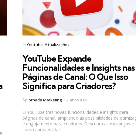
Categories
Posted
in
Youtube
Atualizações
in
YouTube Expande
Funcionalidades e Insights nas
Páginas de Canal: O Que Isso
a
Significa para Criadores?
Posted
by
Jornada Marketing
2 anos ago
by
O YouTube traz novas funcionalidades e insights para
páginas de canal, ampliando as possibilidades de otimiza
e engajamento para criadores. Descubra as mudanças e
como aproveitá-las!
ar