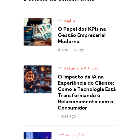
Posted
in
Insights
in
O Papel dos KPIs na
Gestão Empresarial
Moderna
4 semanas ago
Posted
in
Inteligência Artifical
in
O Impacto da IA na
Experiência do Cliente:
Como a Tecnologia Está
Transformando o
Relacionamento com o
Consumidor
1 mês ago
Posted
in
Atualizações