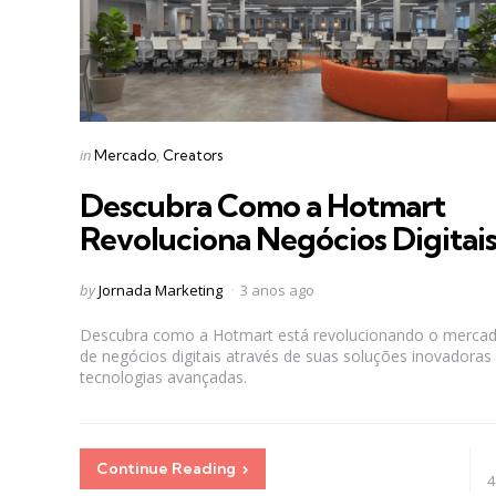
Categories
Posted
in
Mercado
Creators
in
Descubra Como a Hotmart
Revoluciona Negócios Digitais
Posted
by
Jornada Marketing
3 anos ago
by
Descubra como a Hotmart está revolucionando o merca
de negócios digitais através de suas soluções inovadoras
tecnologias avançadas.
Continue Reading
4