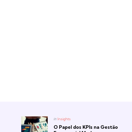
Posted
in
Insights
in
O Papel dos KPIs na Gestão