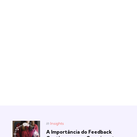
Posted
in
Insights
in
A Importância do Feedback