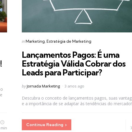
Categories
Posted
in
Marketing
Estratégia de Marketing
in
Lançamentos Pagos: É uma
!
Estratégia Válida Cobrar dos
Leads para Participar?
Posted
by
Jornada Marketing
3 anos ago
do
by
 e
Descubra o conceito de lançamentos pagos, suas vanta
e a importância de se adaptar às tendências do mercado!
Continue Reading
 min