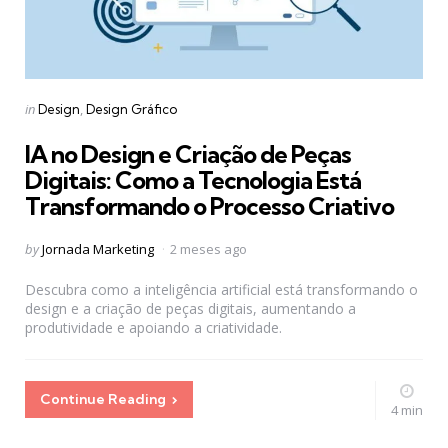
Categories
Posted
in
Design
Design Gráfico
in
IA no Design e Criação de Peças
Digitais: Como a Tecnologia Está
Transformando o Processo Criativo
Posted
by
Jornada Marketing
2 meses ago
by
Descubra como a inteligência artificial está transformando o
design e a criação de peças digitais, aumentando a
produtividade e apoiando a criatividade.
Continue Reading
4 min