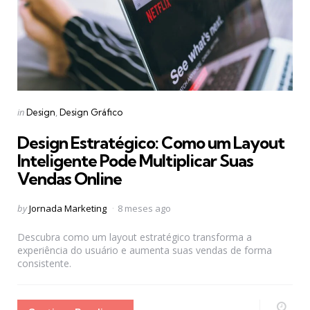
Categories
Posted
in
Design
Design Gráfico
in
Design Estratégico: Como um Layout
Inteligente Pode Multiplicar Suas
Vendas Online
Posted
by
Jornada Marketing
8 meses ago
by
Descubra como um layout estratégico transforma a
experiência do usuário e aumenta suas vendas de forma
consistente.