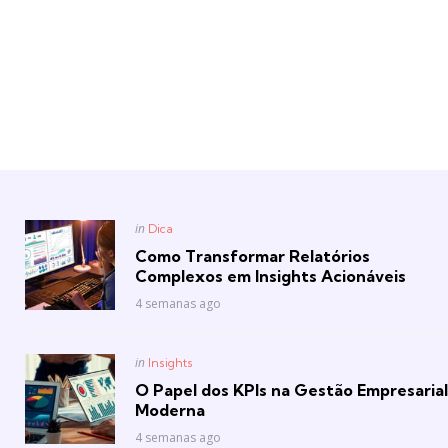
Posted
in
Dica
in
Como Transformar Relatórios
Complexos em Insights Acionáveis
4 semanas ago
Posted
in
Insights
in
O Papel dos KPIs na Gestão Empresarial
Moderna
4 semanas ago