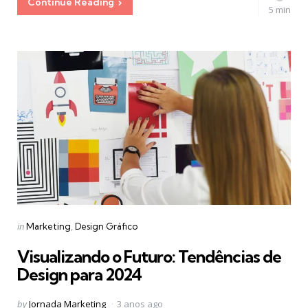
Continue Reading
5 min
Categories
Posted
in
Marketing
Design Gráfico
in
Visualizando o Futuro: Tendências de
Design para 2024
Posted
by
Jornada Marketing
3 anos ago