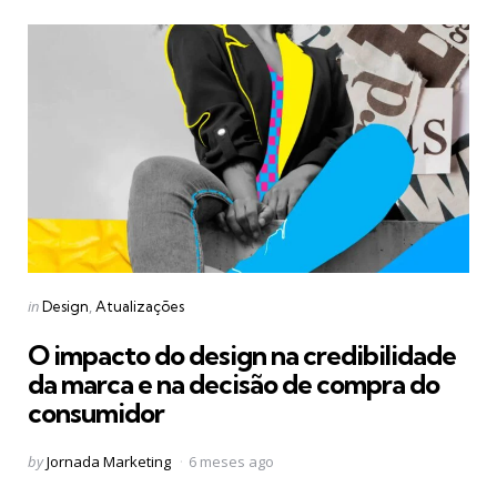
Categories
Posted
in
Design
Atualizações
in
O impacto do design na credibilidade
da marca e na decisão de compra do
consumidor
Posted
by
Jornada Marketing
6 meses ago
by