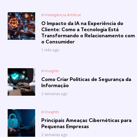
Posted
in
Inteligência Artifical
in
O Impacto da IA na Experiência do
Cliente: Como a Tecnologia Está
Transformando o Relacionamento com
o Consumidor
1 mês ago
Posted
in
Insights
in
Como Criar Políticas de Segurança da
Informação
2 semanas ago
Posted
in
Insights
in
Principais Ameaças Cibernéticas para
Pequenas Empresas
2 semanas ago