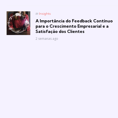
Posted
in
Insights
in
A Importância do Feedback Contínuo
para o Crescimento Empresarial e a
Satisfação dos Clientes
2 semanas ago