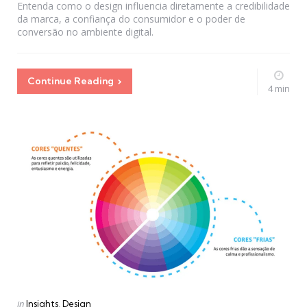
Entenda como o design influencia diretamente a credibilidade
da marca, a confiança do consumidor e o poder de
conversão no ambiente digital.
Continue Reading
4 min
Categories
Posted
in
Insights
Design