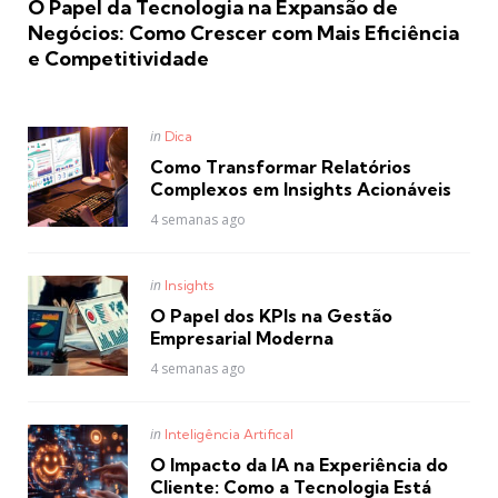
O Papel da Tecnologia na Expansão de
Negócios: Como Crescer com Mais Eficiência
e Competitividade
Posted
in
Dica
in
Como Transformar Relatórios
Complexos em Insights Acionáveis
4 semanas ago
Posted
in
Insights
in
O Papel dos KPIs na Gestão
Empresarial Moderna
4 semanas ago
Posted
in
Inteligência Artifical
in
O Impacto da IA na Experiência do
Cliente: Como a Tecnologia Está