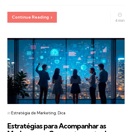
Continue Reading
4 min
Categories
Posted
in
Estratégia de Marketing
Dica
in
Estratégias para Acompanhar as