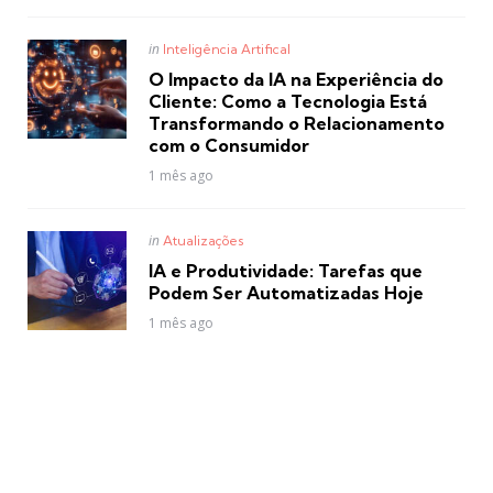
Posted
in
Inteligência Artifical
in
O Impacto da IA na Experiência do
Cliente: Como a Tecnologia Está
Transformando o Relacionamento
com o Consumidor
1 mês ago
Posted
in
Atualizações
in
IA e Produtividade: Tarefas que
Podem Ser Automatizadas Hoje
1 mês ago