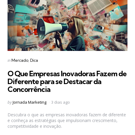
Categories
Posted
in
Mercado
Dica
in
O Que Empresas Inovadoras Fazem de
Diferente para se Destacar da
Concorrência
Posted
by
Jornada Marketing
3 dias ago
by
Descubra o que as empresas inovadoras fazem de diferente
e conheça as estratégias que impulsionam crescimento,
competitividade e inovação.