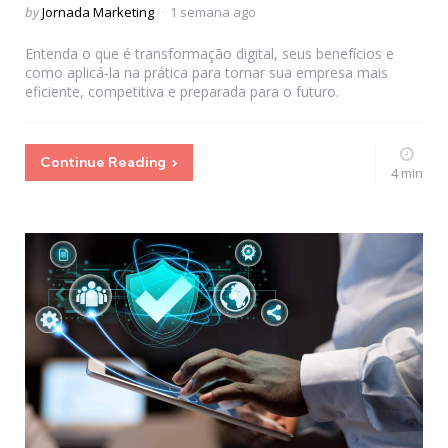
Posted
by
Jornada Marketing
1 semana ago
by
Entenda o que é transformação digital, seus benefícios e
como aplicá-la na prática para tornar sua empresa mais
eficiente, competitiva e preparada para o futuro.
Continue Reading
4 min