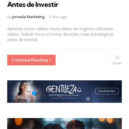
Antes de Investir
Posted
by
Jornada Marketing
3 dias ago
by
Aprenda como validar novas ideias de negócio utilizando
dados, reduzir riscos e tomar decisões mais estratégicas
antes de investir.
Continue Reading
4 min