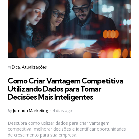
Categories
Posted
in
Dica
Atualizações
in
Como Criar Vantagem Competitiva
Utilizando Dados para Tomar
Decisões Mais Inteligentes
Posted
by
Jornada Marketing
4 dias ago
by
Descubra como utilizar dados para criar vantagem
competitiva, melhorar decisões e identificar oportunidades
de crescimento para sua empresa.