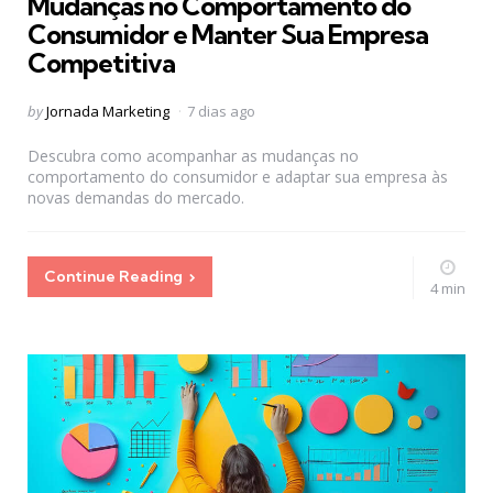
Mudanças no Comportamento do
Consumidor e Manter Sua Empresa
Competitiva
Posted
by
Jornada Marketing
7 dias ago
by
Descubra como acompanhar as mudanças no
comportamento do consumidor e adaptar sua empresa às
novas demandas do mercado.
Continue Reading
4 min