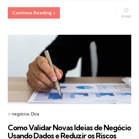
Continue Reading
4 min
Categories
Posted
in
negócios
Dica
in
Como Validar Novas Ideias de Negócio
Usando Dados e Reduzir os Riscos