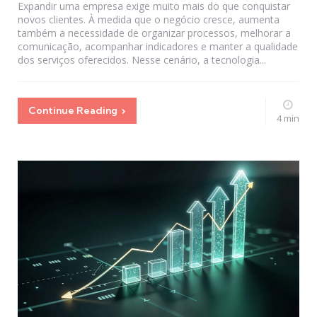
Expandir uma empresa exige muito mais do que conquistar
novos clientes. À medida que o negócio cresce, aumenta
também a necessidade de organizar processos, melhorar a
comunicação, acompanhar indicadores e manter a qualidade
dos serviços oferecidos. Nesse cenário, a tecnologia...
Continue Reading
4 min