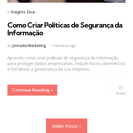
Categories
Posted
in
Insights
Dica
in
Como Criar Políticas de Segurança da
Informação
Posted
by
Jornada Marketing
1 semana ago
by
Aprenda como criar políticas de segurança da informação
para proteger dados empresariais, reduzir riscos cibernéticos
e fortalecer a governança da sua empresa.
Continue Reading
4 min
Paginação
Older Posts
de