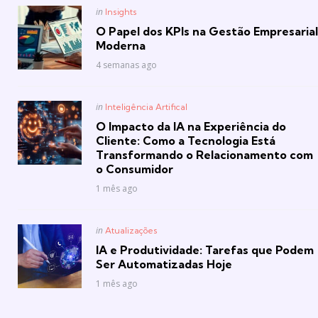
Posted
in
Insights
in
O Papel dos KPIs na Gestão Empresarial
Moderna
4 semanas ago
Posted
in
Inteligência Artifical
in
O Impacto da IA na Experiência do
Cliente: Como a Tecnologia Está
Transformando o Relacionamento com
o Consumidor
1 mês ago
Posted
in
Atualizações
in
IA e Produtividade: Tarefas que Podem
Ser Automatizadas Hoje
1 mês ago