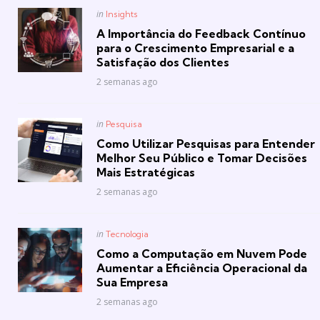
Posted
in
Insights
in
A Importância do Feedback Contínuo
para o Crescimento Empresarial e a
Satisfação dos Clientes
2 semanas ago
Posted
in
Pesquisa
in
Como Utilizar Pesquisas para Entender
Melhor Seu Público e Tomar Decisões
Mais Estratégicas
2 semanas ago
Posted
in
Tecnologia
in
Como a Computação em Nuvem Pode
Aumentar a Eficiência Operacional da
Sua Empresa
2 semanas ago