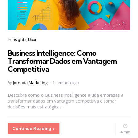
Categories
Posted
in
Insights
Dica
in
Business Intelligence: Como
Transformar Dados em Vantagem
Competitiva
Posted
by
Jornada Marketing
1 semana ago
by
Descubra como o Business Intelligence ajuda empresas a
transformar dados em vantagem competitiva e tomar
decisões mais estratégicas.
Continue Reading
4 min