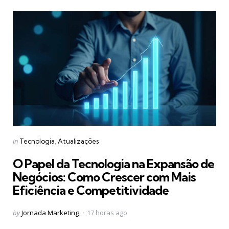
Categories
Posted
in
Tecnologia
Atualizações
in
O Papel da Tecnologia na Expansão de
Negócios: Como Crescer com Mais
Eficiência e Competitividade
Posted
by
Jornada Marketing
17 horas ago
by