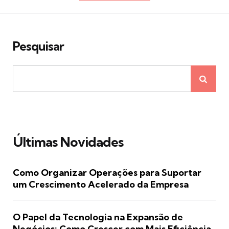
posts
Pesquisar
Últimas Novidades
Como Organizar Operações para Suportar
um Crescimento Acelerado da Empresa
O Papel da Tecnologia na Expansão de
Negócios: Como Crescer com Mais Eficiência