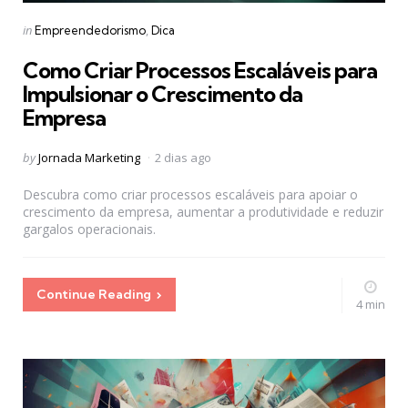
Categories
Posted
in
Empreendedorismo
Dica
in
Como Criar Processos Escaláveis para
Impulsionar o Crescimento da
Empresa
Posted
by
Jornada Marketing
2 dias ago
by
Descubra como criar processos escaláveis para apoiar o
crescimento da empresa, aumentar a produtividade e reduzir
gargalos operacionais.
Continue Reading
4 min