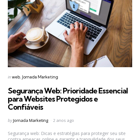
Categories
Posted
in
web
Jornada Marketing
in
Segurança Web: Prioridade Essencial
para Websites Protegidos e
Confiáveis
Posted
by
Jornada Marketing
2 anos ago
by
Segurança web: Dicas e estratégias para proteger seu site
contra ameaças online e garantir a tranquilidade dos seus