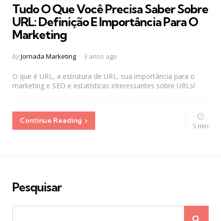
Tudo O Que Você Precisa Saber Sobre
URL: Definição E Importância Para O
Marketing
Posted
by
Jornada Marketing
3 anos ago
by
O que é URL, a estrutura de URL, sua importância para o
marketing e SEO e estatísticas interessantes sobre URLs!
Continue Reading
5 min
Pesquisar