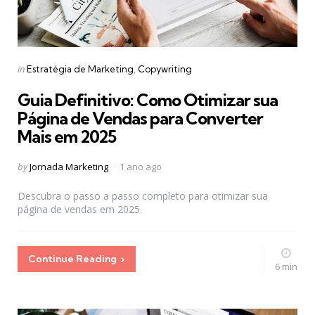
Categories
Posted
in
Estratégia de Marketing
Copywriting
in
Guia Definitivo: Como Otimizar sua
Página de Vendas para Converter
Mais em 2025
Posted
by
Jornada Marketing
1 ano ago
by
Descubra o passo a passo completo para otimizar sua
página de vendas em 2025.
Continue Reading
6 min