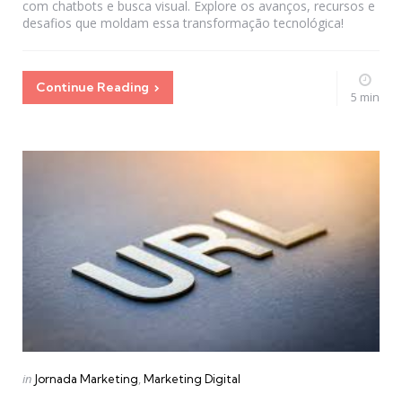
com chatbots e busca visual. Explore os avanços, recursos e
desafios que moldam essa transformação tecnológica!
Continue Reading
5 min
Categories
Posted
in
Jornada Marketing
Marketing Digital
in