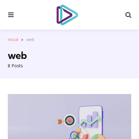
Menu
Se
Inicial
web
web
8 Posts