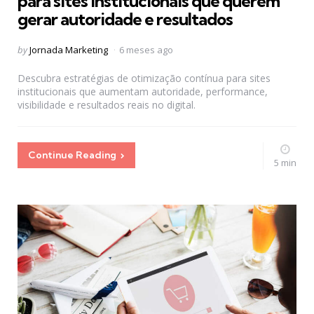
para sites institucionais que querem
gerar autoridade e resultados
Posted
by
Jornada Marketing
6 meses ago
by
Descubra estratégias de otimização contínua para sites
institucionais que aumentam autoridade, performance,
visibilidade e resultados reais no digital.
Continue Reading
5 min