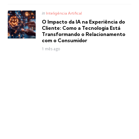
Posted
in
Inteligência Artifical
in
O Impacto da IA na Experiência do
Cliente: Como a Tecnologia Está
Transformando o Relacionamento
com o Consumidor
1 mês ago