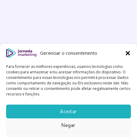
Gerenciar o consentimento
Para fornecer as melhores experiências, usamos tecnologias como
cookies para armazenar e/ou acessar informações do dispositivo. O
consentimento para essas tecnologias nos permitirá processar dados
como comportamento de navegação ou IDs exclusivos neste site. Não
consentir ou retirar o consentimento pode afetar negativamente certos
recursos e funções.
Aceitar
Negar
Feito com
Gentileza
|
Política de Privacidade
|
Termos
e Condições