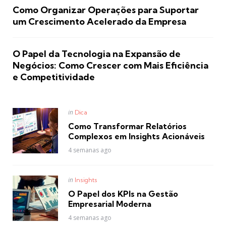
Como Organizar Operações para Suportar
um Crescimento Acelerado da Empresa
O Papel da Tecnologia na Expansão de
Negócios: Como Crescer com Mais Eficiência
e Competitividade
Posted
in
Dica
in
Como Transformar Relatórios
Complexos em Insights Acionáveis
4 semanas ago
Posted
in
Insights
in
O Papel dos KPIs na Gestão
Empresarial Moderna
4 semanas ago