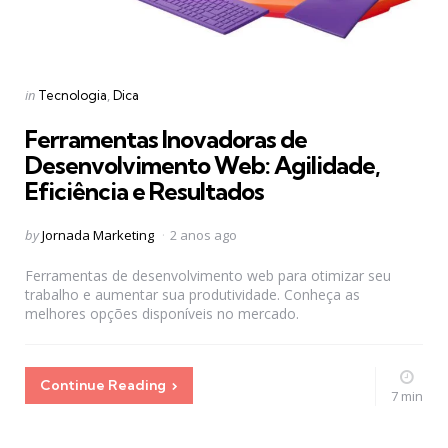
Categories
Posted
in
Tecnologia
Dica
in
Ferramentas Inovadoras de
Desenvolvimento Web: Agilidade,
Eficiência e Resultados
Posted
by
Jornada Marketing
2 anos ago
by
Ferramentas de desenvolvimento web para otimizar seu
trabalho e aumentar sua produtividade. Conheça as
melhores opções disponíveis no mercado.
Continue Reading
7 min