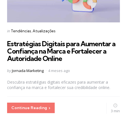
Categories
Posted
in
Tendências
Atualizações
in
Estratégias Digitais para Aumentar a
Confiança na Marca e Fortalecer a
Autoridade Online
Posted
by
Jornada Marketing
4 meses ago
by
Descubra estratégias digitais eficazes para aumentar a
confiança na marca e fortalecer sua credibilidade online.
Continue Reading
3 min