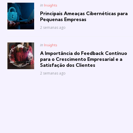
Posted
in
Insights
in
Principais Ameaças Cibernéticas para
Pequenas Empresas
2 semanas ago
Posted
in
Insights
in
A Importância do Feedback Contínuo
para o Crescimento Empresarial e a
Satisfação dos Clientes
2 semanas ago