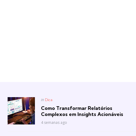
Posted
in
Dica
in
Como Transformar Relatórios
Complexos em Insights Acionáveis
4 semanas ago