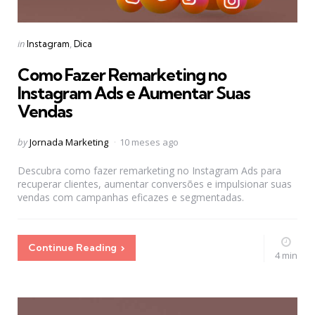
Categories
Posted
in
Instagram
Dica
in
Como Fazer Remarketing no
Instagram Ads e Aumentar Suas
Vendas
Posted
by
Jornada Marketing
10 meses ago
by
Descubra como fazer remarketing no Instagram Ads para
recuperar clientes, aumentar conversões e impulsionar suas
vendas com campanhas eficazes e segmentadas.
Continue Reading
4 min