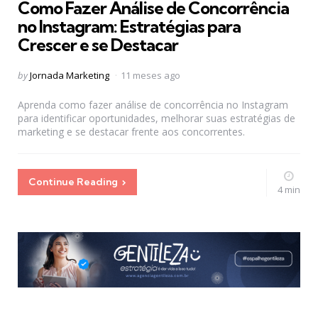
Como Fazer Análise de Concorrência
no Instagram: Estratégias para
Crescer e se Destacar
Posted
by
Jornada Marketing
11 meses ago
by
Aprenda como fazer análise de concorrência no Instagram
para identificar oportunidades, melhorar suas estratégias de
marketing e se destacar frente aos concorrentes.
Continue Reading
4 min