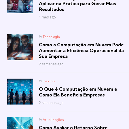
Aplicar na Prática para Gerar Mais
Resultados
1 mês ago
Posted
in
Tecnologia
in
Como a Computação em Nuvem Pode
Aumentar a Eficiência Operacional da
Sua Empresa
2 semanas ago
Posted
in
Insights
in
O Que é Computação em Nuvem e
Como Ela Beneficia Empresas
2 semanas ago
Posted
in
Atualizações
in
Como Avaliar o Retorno Sobre