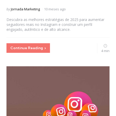
Posted
by
Jornada Marketing
10 meses ago
by
Descubra as melhores estratégias de 2025 para aumentar
seguidores reais no Instagram e construir um perfil
engajado, autêntico e de alto alcance.
Continue Reading
4 min