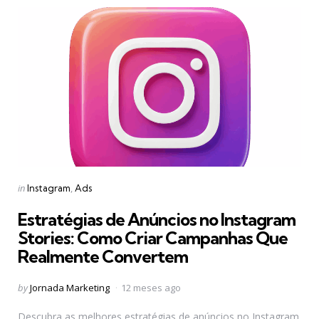
Categories
Posted
in
Instagram
Ads
in
Estratégias de Anúncios no Instagram
Stories: Como Criar Campanhas Que
Realmente Convertem
Posted
by
Jornada Marketing
12 meses ago
by
Descubra as melhores estratégias de anúncios no Instagram