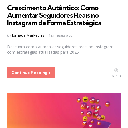
in
Crescimento Autêntico: Como
Aumentar Seguidores Reais no
Instagram de Forma Estratégica
Posted
by
Jornada Marketing
12 meses ago
by
Descubra como aumentar seguidores reais no Instagram
com estratégias atualizadas para 2025.
Continue Reading
6 min