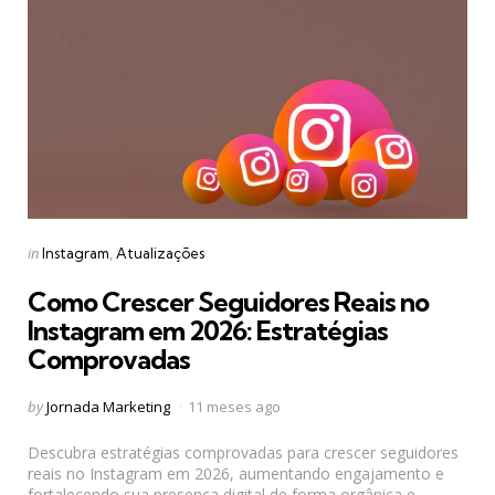
Categories
Posted
in
Instagram
Atualizações
in
Como Crescer Seguidores Reais no
Instagram em 2026: Estratégias
Comprovadas
Posted
by
Jornada Marketing
11 meses ago
by
Descubra estratégias comprovadas para crescer seguidores
reais no Instagram em 2026, aumentando engajamento e
fortalecendo sua presença digital de forma orgânica e