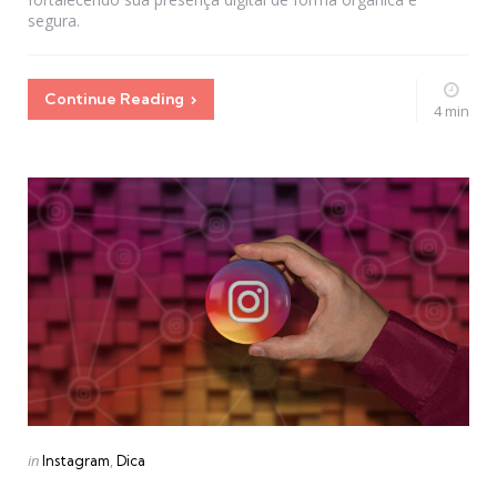
segura.
Continue Reading
4 min
Categories
Posted
in
Instagram
Dica
in