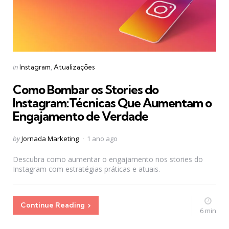
Categories
Posted
in
Instagram
Atualizações
in
Como Bombar os Stories do
Instagram:Técnicas Que Aumentam o
Engajamento de Verdade
Posted
by
Jornada Marketing
1 ano ago
by
Descubra como aumentar o engajamento nos stories do
Instagram com estratégias práticas e atuais.
Continue Reading
6 min