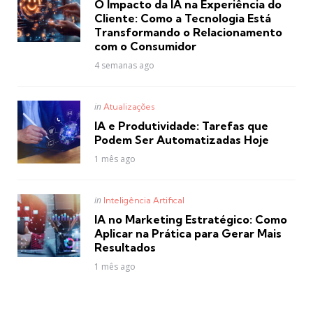
O Impacto da IA na Experiência do
Cliente: Como a Tecnologia Está
Transformando o Relacionamento
com o Consumidor
4 semanas ago
Posted
in
Atualizações
in
IA e Produtividade: Tarefas que
Podem Ser Automatizadas Hoje
1 mês ago
Posted
in
Inteligência Artifical
in
IA no Marketing Estratégico: Como
Aplicar na Prática para Gerar Mais
Resultados
1 mês ago