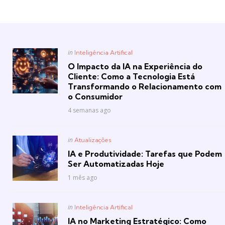
Posted
in
Inteligência Artifical
in
O Impacto da IA na Experiência do
Cliente: Como a Tecnologia Está
Transformando o Relacionamento com
o Consumidor
4 semanas ago
Posted
in
Atualizações
in
IA e Produtividade: Tarefas que Podem
Ser Automatizadas Hoje
1 mês ago
Posted
in
Inteligência Artifical
in
IA no Marketing Estratégico: Como