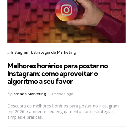
Categories
Posted
in
Instagram
Estratégia de Marketing
in
Melhores horários para postar no
Instagram: como aproveitar o
algoritmo a seu favor
Posted
by
Jornada Marketing
8 meses ago
by
Descubra os melhores horários para postar no Instagram
em 2026 e aumente seu engajamento com estratégias
simples e práticas.