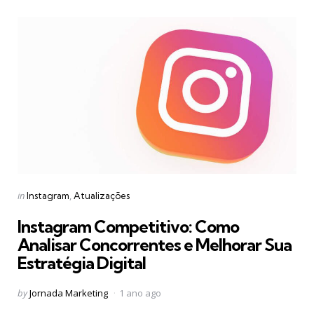
Categories
Posted
in
Instagram
Atualizações
in
Instagram Competitivo: Como
Analisar Concorrentes e Melhorar Sua
Estratégia Digital
Posted
by
Jornada Marketing
1 ano ago
by