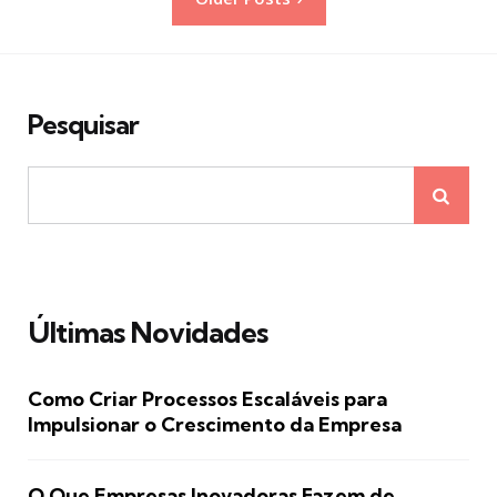
de
posts
Pesquisar
Últimas Novidades
Como Criar Processos Escaláveis para
Impulsionar o Crescimento da Empresa
O Que Empresas Inovadoras Fazem de