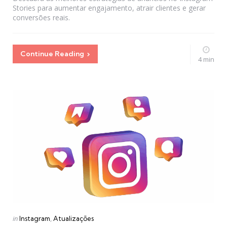
Stories para aumentar engajamento, atrair clientes e gerar
conversões reais.
Continue Reading
4 min
Categories
Posted
in
Instagram
Atualizações