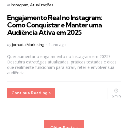
Categories
Posted
in
Instagram
Atualizações
in
Engajamento Real no Instagram:
Como Conquistar e Manter uma
Audiência Ativa em 2025
Posted
by
Jornada Marketing
1 ano ago
by
Quer aumentar o engajamento no Instagram em 2025?
Descubra estratégias atualizadas, práticas testadas e dicas
que realmente funcionam para atrair, reter e envolver sua
audiência.
Continue Reading
6 min
Paginação
Older Posts