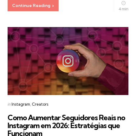
Continue Reading
4 min
Categories
Posted
in
Instagram
Creators
in
Como Aumentar Seguidores Reais no
Instagram em 2026: Estratégias que
Funcionam