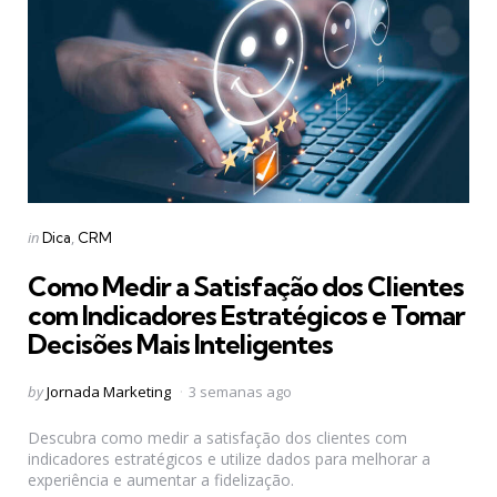
Categories
Posted
in
Dica
CRM
in
Como Medir a Satisfação dos Clientes
com Indicadores Estratégicos e Tomar
Decisões Mais Inteligentes
Posted
by
Jornada Marketing
3 semanas ago
by
Descubra como medir a satisfação dos clientes com
indicadores estratégicos e utilize dados para melhorar a
experiência e aumentar a fidelização.