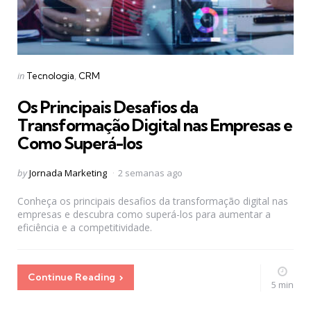
Categories
Posted
in
Tecnologia
CRM
in
Os Principais Desafios da
Transformação Digital nas Empresas e
Como Superá-los
Posted
by
Jornada Marketing
2 semanas ago
by
Conheça os principais desafios da transformação digital nas
empresas e descubra como superá-los para aumentar a
eficiência e a competitividade.
Continue Reading
5 min