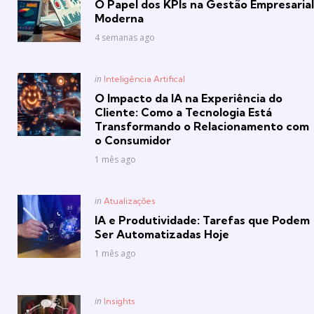
O Papel dos KPIs na Gestão Empresarial
Moderna
4 semanas ago
Posted
in
Inteligência Artifical
in
O Impacto da IA na Experiência do
Cliente: Como a Tecnologia Está
Transformando o Relacionamento com
o Consumidor
1 mês ago
Posted
in
Atualizações
in
IA e Produtividade: Tarefas que Podem
Ser Automatizadas Hoje
1 mês ago
Posted
in
Insights
in