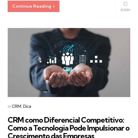
Continue Reading
4 min
Categories
Posted
in
CRM
Dica
in
CRM como Diferencial Competitivo:
Como a Tecnologia Pode Impulsionar o
Crescimento das Empresas