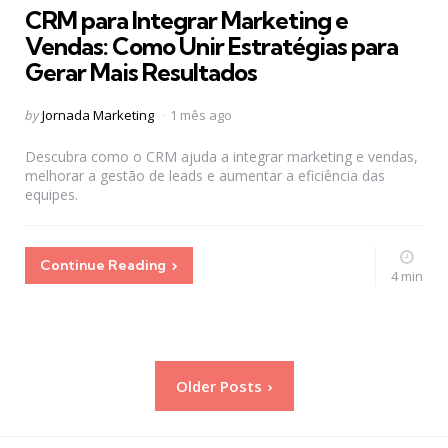
CRM para Integrar Marketing e
Vendas: Como Unir Estratégias para
Gerar Mais Resultados
Posted
by
Jornada Marketing
1 mês ago
by
Descubra como o CRM ajuda a integrar marketing e vendas,
melhorar a gestão de leads e aumentar a eficiência das
equipes.
Continue Reading
4 min
Paginação
Older Posts
de
posts