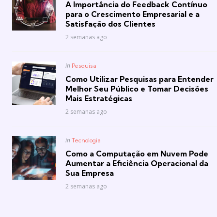
A Importância do Feedback Contínuo
para o Crescimento Empresarial e a
Satisfação dos Clientes
2 semanas ago
Posted
in
Pesquisa
in
Como Utilizar Pesquisas para Entender
Melhor Seu Público e Tomar Decisões
Mais Estratégicas
2 semanas ago
Posted
in
Tecnologia
in
Como a Computação em Nuvem Pode
Aumentar a Eficiência Operacional da
Sua Empresa
2 semanas ago