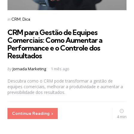
Categories
Posted
in
CRM
Dica
in
CRM para Gestão de Equipes
Comerciais: Como Aumentar a
Performance e o Controle dos
Resultados
Posted
by
Jornada Marketing
1 mês ago
by
Descubra como o CRM pode transformar a gestão de
equipes comerciais, melhorar a produtividade e aumentar a
previsibilidade dos resultados.
Continue Reading
4 min