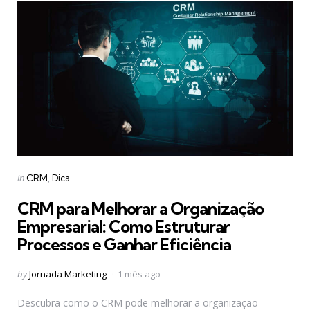
Categories
Posted
in
CRM
Dica
in
CRM para Melhorar a Organização
Empresarial: Como Estruturar
Processos e Ganhar Eficiência
Posted
by
Jornada Marketing
1 mês ago
by
Descubra como o CRM pode melhorar a organização