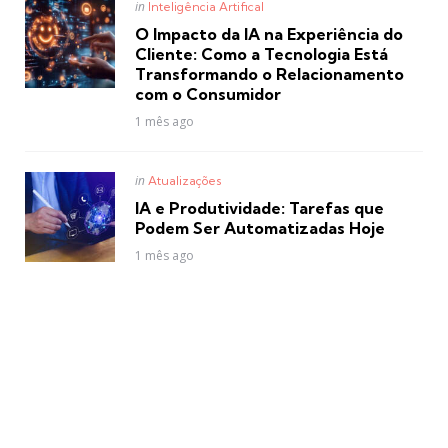
Posted
in
Inteligência Artifical
in
O Impacto da IA na Experiência do
Cliente: Como a Tecnologia Está
Transformando o Relacionamento
com o Consumidor
1 mês ago
Posted
in
Atualizações
in
IA e Produtividade: Tarefas que
Podem Ser Automatizadas Hoje
1 mês ago