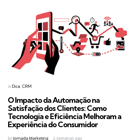
Categories
Posted
in
Dica
CRM
in
O Impacto da Automação na
Satisfação dos Clientes: Como
Tecnologia e Eficiência Melhoram a
Experiência do Consumidor
Posted
by
Jornada Marketing
2 semanas ago