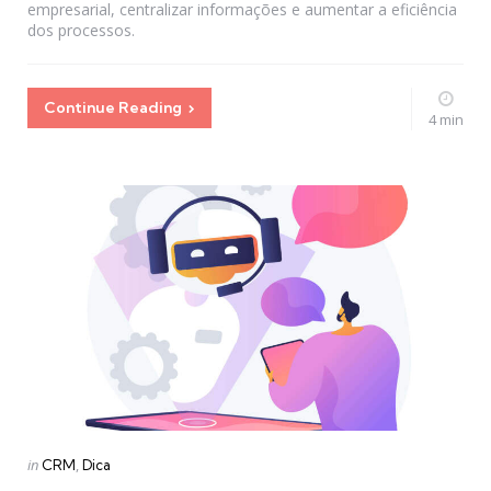
empresarial, centralizar informações e aumentar a eficiência
dos processos.
Continue Reading
4 min
Categories
Posted
in
CRM
Dica
in