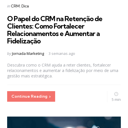
Categories
Posted
in
CRM
Dica
in
O Papel do CRM na Retenção de
Clientes: Como Fortalecer
Relacionamentos e Aumentar a
Fidelização
Posted
by
Jornada Marketing
3 semanas ago
by
Descubra como o CRM ajuda a reter clientes, fortalecer
relacionamentos e aumentar a fidelização por meio de uma
gestão mais estratégica.
Continue Reading
5 min