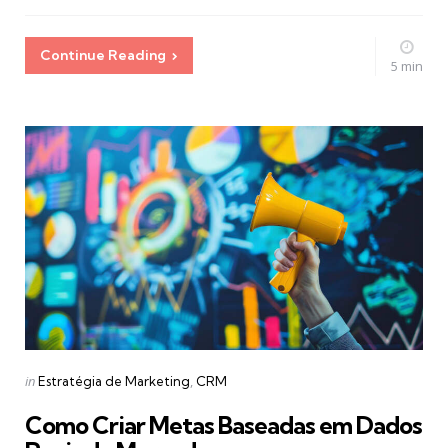
Continue Reading
5 min
Categories
Posted
in
Estratégia de Marketing
CRM
in
Como Criar Metas Baseadas em Dados