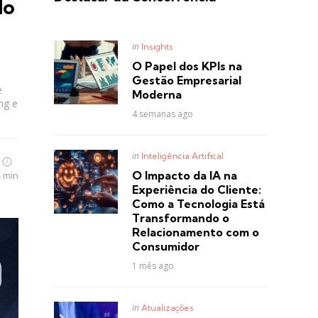
do
Posted
in
Insights
in
O Papel dos KPIs na
Gestão Empresarial
e
Moderna
ng e
4 semanas ago
Posted
in
Inteligência Artifical
in
O Impacto da IA na
4 min
Experiência do Cliente:
Como a Tecnologia Está
Transformando o
Relacionamento com o
Consumidor
1 mês ago
Posted
in
Atualizações