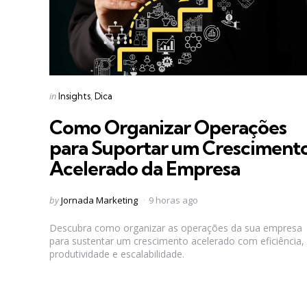
Categories
Posted
in
Insights
Dica
in
Como Organizar Operações
para Suportar um Cresciment
Acelerado da Empresa
Posted
by
Jornada Marketing
9 horas ago
by
Descubra como organizar as operações da sua empresa
para sustentar um crescimento acelerado com eficiência,
produtividade e escalabilidade.