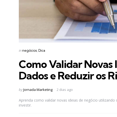
Categories
Posted
in
negócios
Dica
in
Como Validar Novas 
Dados e Reduzir os Ri
Posted
by
Jornada Marketing
2 dias ago
by
Aprenda como validar novas ideias de negócio utilizando 
investir.