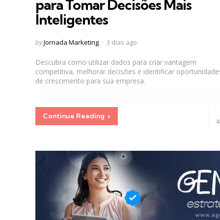
para Tomar Decisões Mais
Inteligentes
Posted
by
Jornada Marketing
3 dias ago
by
Descubra como utilizar dados para criar vantagem
competitiva, melhorar decisões e identificar oportunidade
de crescimento para sua empresa.
Continue Reading
4