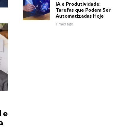
in
IA e Produtividade:
Tarefas que Podem Ser
Automatizadas Hoje
1 mês ago
 e
a