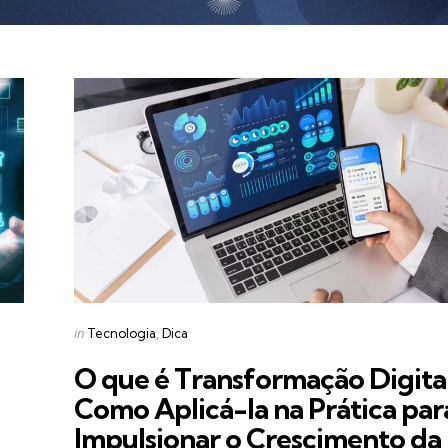
Categories
Posted
in
Tecnologia
Dica
in
O que é Transformação Digital
Como Aplicá-la na Prática par
Impulsionar o Crescimento da