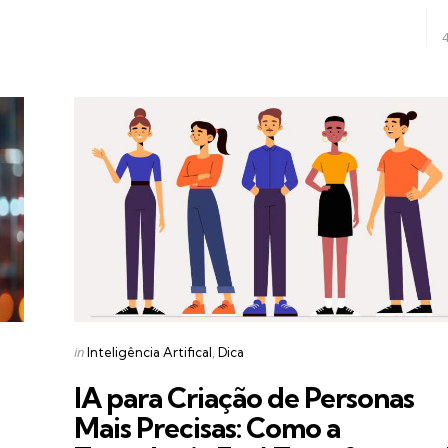
Categories
Posted
in
Inteligência Artifical
Dica
in
IA para Criação de Personas
Mais Precisas: Como a