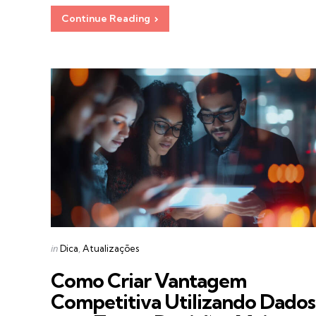
Continue Reading
Categories
Posted
in
Dica
Atualizações
in
Como Criar Vantagem
Competitiva Utilizando Dados