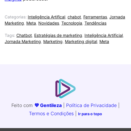
Categorias:
Inteligência Artifical
,
chabot
,
Ferramentas
,
Jornada
Marketing
,
Meta
,
Novidades
,
Tecnologia
,
Tendências
Tags:
Chatbot
,
Estratégias de marketing
,
Inteligência Artificial
,
Jornada Marketing
,
Marketing
,
Marketing digital
,
Meta
Feito com
💜 Gentileza
|
Política de Privacidade
|
Termos e Condições
|
Ir para o topo