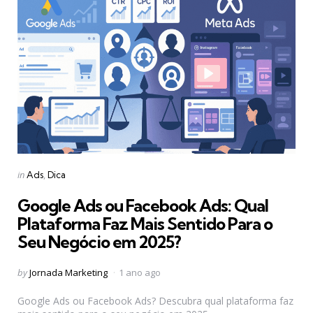
Categories
Posted
in
Ads
Dica
in
Google Ads ou Facebook Ads: Qual
Plataforma Faz Mais Sentido Para o
Seu Negócio em 2025?
Posted
by
Jornada Marketing
1 ano ago
by
Google Ads ou Facebook Ads? Descubra qual plataforma faz