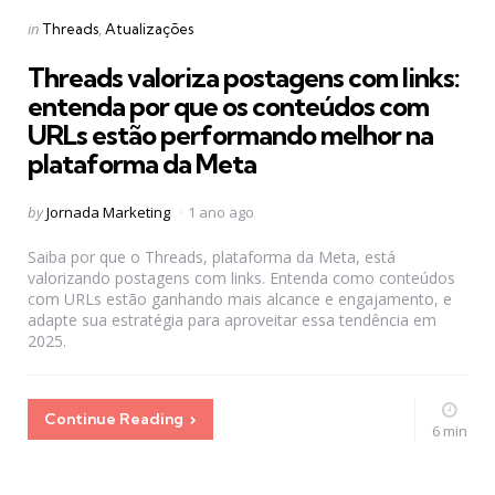
Categories
Posted
in
Threads
Atualizações
in
Threads valoriza postagens com links:
entenda por que os conteúdos com
URLs estão performando melhor na
plataforma da Meta
Posted
by
Jornada Marketing
1 ano ago
by
Saiba por que o Threads, plataforma da Meta, está
valorizando postagens com links. Entenda como conteúdos
com URLs estão ganhando mais alcance e engajamento, e
adapte sua estratégia para aproveitar essa tendência em
2025.
Continue Reading
6 min