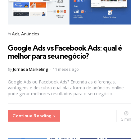
Categories
Posted
in
Ads
Anúncios
in
Google Ads vs Facebook Ads: qual é
melhor para seu negócio?
Posted
by
Jornada Marketing
11 meses ago
by
Google Ads ou Facebook Ads? Entenda as diferenças,
vantagens e descubra qual plataforma de anúncios online
pode gerar melhores resultados para o seu negócio.
Continue Reading
5 min