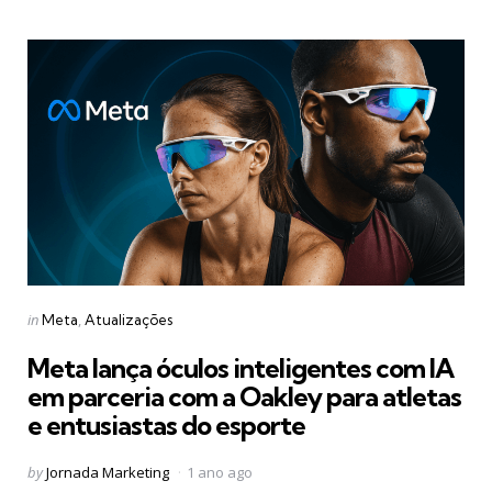
Categories
Posted
in
Meta
Atualizações
in
Meta lança óculos inteligentes com IA
em parceria com a Oakley para atletas
e entusiastas do esporte
Posted
by
Jornada Marketing
1 ano ago