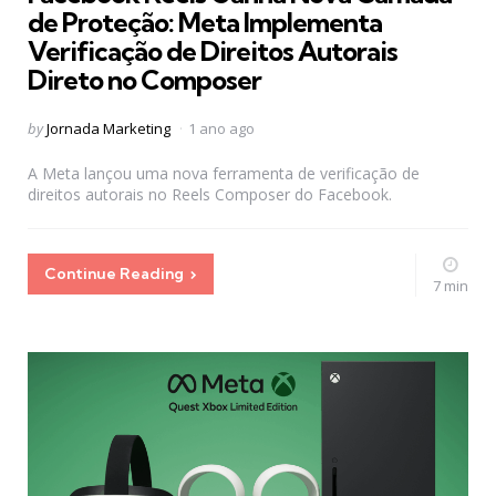
de Proteção: Meta Implementa
Verificação de Direitos Autorais
Direto no Composer
Posted
by
Jornada Marketing
1 ano ago
by
A Meta lançou uma nova ferramenta de verificação de
direitos autorais no Reels Composer do Facebook.
Continue Reading
7 min