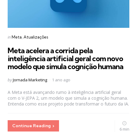
Categories
Posted
in
Meta
Atualizações
in
Meta acelera a corrida pela
inteligência artificial geral com novo
modelo que simula cognição humana
Posted
by
Jornada Marketing
1 ano ago
by
A Meta está avançando rumo à inteligência artificial geral
com o V-JEPA 2, um modelo que simula a cognição humana.
Entenda como esse projeto pode transformar o futuro da IA.
Continue Reading
6 min