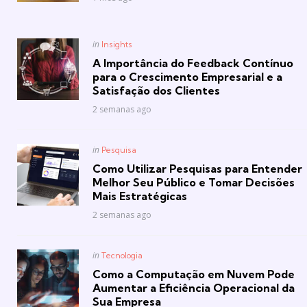
Posted
in
Insights
in
A Importância do Feedback Contínuo
para o Crescimento Empresarial e a
Satisfação dos Clientes
2 semanas ago
Posted
in
Pesquisa
in
Como Utilizar Pesquisas para Entender
Melhor Seu Público e Tomar Decisões
Mais Estratégicas
2 semanas ago
Posted
in
Tecnologia
in
Como a Computação em Nuvem Pode
Aumentar a Eficiência Operacional da
Sua Empresa