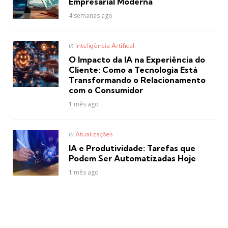
Empresarial Moderna
4 semanas ago
Posted
in
Inteligência Artifical
in
O Impacto da IA na Experiência do
Cliente: Como a Tecnologia Está
Transformando o Relacionamento
com o Consumidor
1 mês ago
Posted
in
Atualizações
in
IA e Produtividade: Tarefas que
Podem Ser Automatizadas Hoje
1 mês ago