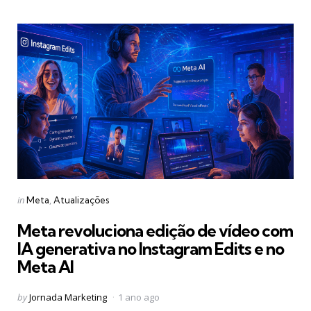
Categories
Posted
in
Meta
Atualizações
in
Meta revoluciona edição de vídeo com
IA generativa no Instagram Edits e no
Meta AI
Posted
by
Jornada Marketing
1 ano ago
by