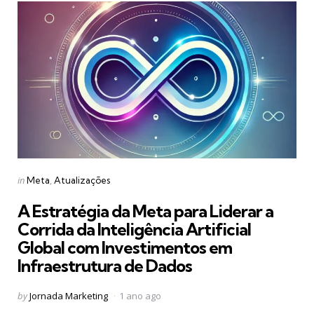
Categories
Posted
in
Meta
Atualizações
in
A Estratégia da Meta para Liderar a
Corrida da Inteligência Artificial
Global com Investimentos em
Infraestrutura de Dados
Posted
by
Jornada Marketing
1 ano ago
by