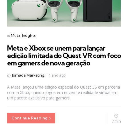
Categories
Posted
in
Meta
Insights
in
Meta e Xbox se unem para lançar
edição limitada do Quest VR com foco
em gamers de nova geração
Posted
by
Jornada Marketing
1 ano ago
by
A Meta lançou uma edição especial do Quest 3S em parceria
com a Xbox, unindo jogos em nuvem e realidade virtual em
um pacote exclusivo para gamers.
Continue Reading
7 min