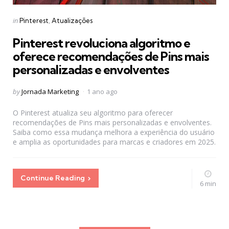
Categories
Posted
in
Pinterest
Atualizações
in
Pinterest revoluciona algoritmo e
oferece recomendações de Pins mais
personalizadas e envolventes
Posted
by
Jornada Marketing
1 ano ago
by
O Pinterest atualiza seu algoritmo para oferecer
recomendações de Pins mais personalizadas e envolventes.
Saiba como essa mudança melhora a experiência do usuário
e amplia as oportunidades para marcas e criadores em 2025.
Continue Reading
6 min