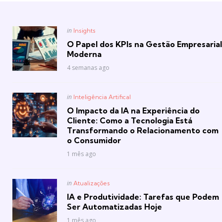
Posted
in
Insights
in
O Papel dos KPIs na Gestão Empresarial
Moderna
4 semanas ago
Posted
in
Inteligência Artifical
in
O Impacto da IA na Experiência do
Cliente: Como a Tecnologia Está
Transformando o Relacionamento com
o Consumidor
1 mês ago
Posted
in
Atualizações
in
IA e Produtividade: Tarefas que Podem
Ser Automatizadas Hoje
1 mês ago