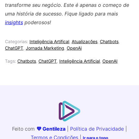
transforme seu negócio. Este é apenas o começo de
uma história de sucesso. Fique ligado para mais
insights
poderosos!
Categorias:
Inteligência Artifical
,
Atualizações
,
Chatbots
,
ChatGPT
,
Jornada Marketing
,
OpenAi
Tags:
Chatbots
,
ChatGPT
,
Inteligência Artificial
,
OpenAI
Feito com
💜 Gentileza
|
Política de Privacidade
|
Termos e Condições
|
Ir para o topo