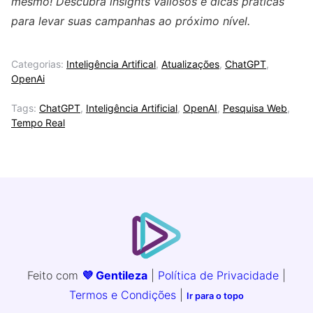
mesmo! Descubra insights valiosos e dicas práticas
para levar suas campanhas ao próximo nível.
Categorias:
Inteligência Artifical
,
Atualizações
,
ChatGPT
,
OpenAi
Tags:
ChatGPT
,
Inteligência Artificial
,
OpenAI
,
Pesquisa Web
,
Tempo Real
Feito com
💜 Gentileza
|
Política de Privacidade
|
Termos e Condições
|
Ir para o topo