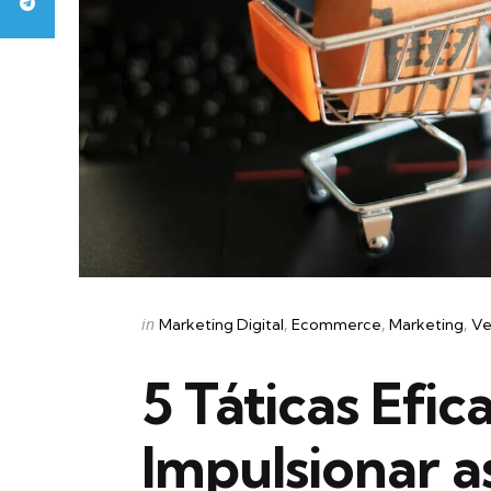
Categories
Posted
in
Marketing Digital
Ecommerce
Marketing
Ve
in
5 Táticas Efic
Impulsionar a