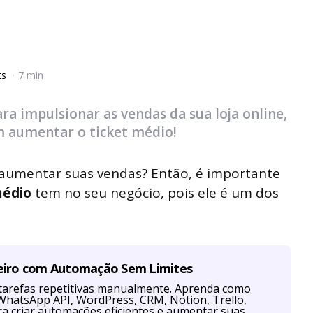
ts
7 min
para impulsionar as vendas da sua loja online,
m aumentar o ticket médio!
 aumentar suas vendas? Então, é importante
médio
tem no seu negócio, pois ele é um dos
eiro com Automação Sem Limites
tarefas repetitivas manualmente. Aprenda como
hatsApp API, WordPress, CRM, Notion, Trello,
a criar automações eficientes e aumentar suas