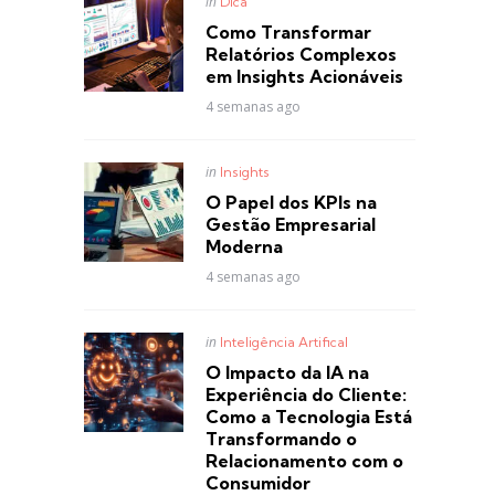
Posted
in
Dica
in
Como Transformar
Relatórios Complexos
em Insights Acionáveis
4 semanas ago
Posted
in
Insights
in
O Papel dos KPIs na
Gestão Empresarial
Moderna
4 semanas ago
Posted
in
Inteligência Artifical
in
O Impacto da IA na
Experiência do Cliente:
Como a Tecnologia Está
Transformando o
Relacionamento com o
Consumidor