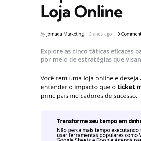
Loja Online
Posted
by
Jornada Marketing
3 anos ago
0 Commen
by
Explore as cinco táticas eficazes 
por meio de estratégias que visa
Você tem uma loja online e deseja
entender o impacto que o
ticket 
principais indicadores de sucesso.
Transforme seu tempo em dinh
Não perca mais tempo executando 
usar ferramentas populares como W
Google Sheets e Google Agenda par