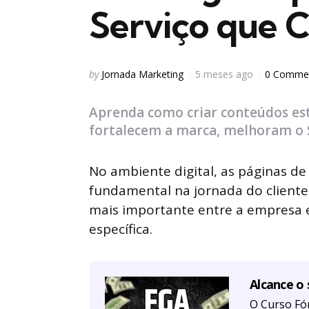
Serviço que 
Posted
by
Jornada Marketing
5 meses ago
0 Comme
by
Aprenda como criar conteúdos est
fortalecem a marca, melhoram o 
No ambiente digital, as páginas 
fundamental na jornada do cliente.
mais importante entre a empresa 
específica.
Alcance o
O Curso Fór