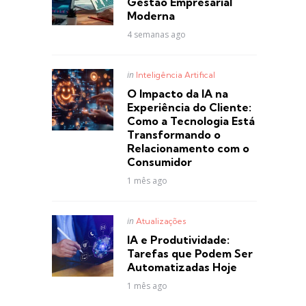
Gestão Empresarial
Moderna
4 semanas ago
Posted
in
Inteligência Artifical
in
O Impacto da IA na
Experiência do Cliente:
Como a Tecnologia Está
Transformando o
Relacionamento com o
Consumidor
1 mês ago
Posted
in
Atualizações
in
IA e Produtividade:
Tarefas que Podem Ser
Automatizadas Hoje
1 mês ago