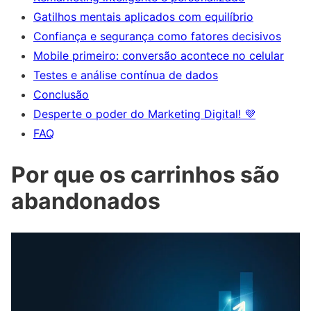
Gatilhos mentais aplicados com equilíbrio
Confiança e segurança como fatores decisivos
Mobile primeiro: conversão acontece no celular
Testes e análise contínua de dados
Conclusão
Desperte o poder do Marketing Digital! 💜
FAQ
Por que os carrinhos são
abandonados