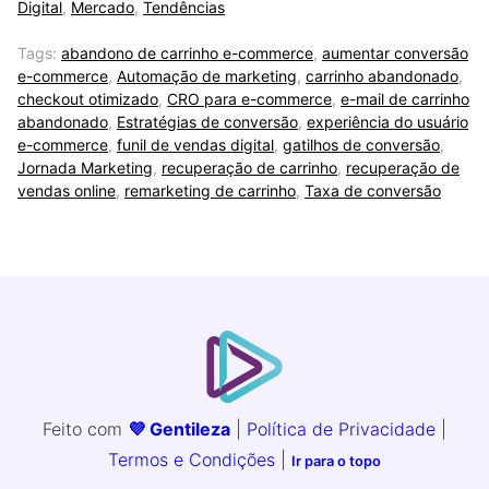
Digital
,
Mercado
,
Tendências
Tags:
abandono de carrinho e-commerce
,
aumentar conversão
e-commerce
,
Automação de marketing
,
carrinho abandonado
,
checkout otimizado
,
CRO para e-commerce
,
e-mail de carrinho
abandonado
,
Estratégias de conversão
,
experiência do usuário
e-commerce
,
funil de vendas digital
,
gatilhos de conversão
,
Jornada Marketing
,
recuperação de carrinho
,
recuperação de
vendas online
,
remarketing de carrinho
,
Taxa de conversão
Feito com
💜 Gentileza
|
Política de Privacidade
|
Termos e Condições
|
Ir para o topo