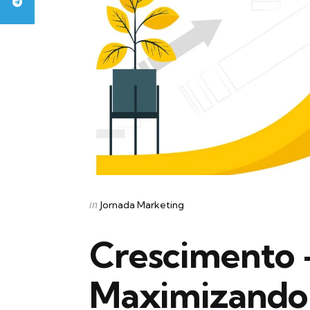
Categories
Posted
in
Jornada Marketing
in
Crescimento +
Maximizando 