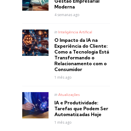
Gestão Empresarial
Moderna
4 semanas ago
Posted
in
Inteligência Artifical
in
O Impacto da IA na
Experiência do Cliente:
Como a Tecnologia Está
Transformando o
Relacionamento com o
Consumidor
1 mês ago
Posted
in
Atualizações
in
IA e Produtividade:
Tarefas que Podem Ser
Automatizadas Hoje
1 mês ago