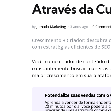
Através da Cu
Posted
by
Jornada Marketing
3 anos ago
0 Commen
by
Crescimento + Criador: descubra 
com estratégias eficientes de SEO
Você, como criador de conteúdo di
constantemente buscar maneiras d
maior crescimento em sua platafo
Potencialize suas vendas com o
Aprenda a vender de forma eficien
20 minutos por dia, você poderá al
precisar de uma estrutura complexa