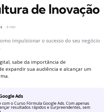
ltura de Inovação
ts
6 min
como impulsionar o sucesso do seu negócio
.
gital, sabe da importância de
e expandir sua audiência e alcançar um
rma.
 Google Ads
te com o Curso Fórmula Google Ads. Com apenas
cançar resultados rápidos e surpreendentes, sem
.