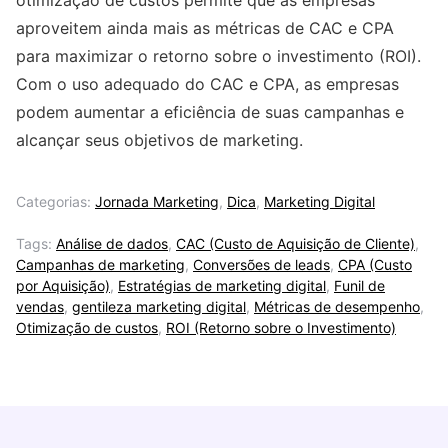
otimização de custos permite que as empresas
aproveitem ainda mais as métricas de CAC e CPA
para maximizar o retorno sobre o investimento (ROI).
Com o uso adequado do CAC e CPA, as empresas
podem aumentar a eficiência de suas campanhas e
alcançar seus objetivos de marketing.
Categorias:
Jornada Marketing
,
Dica
,
Marketing Digital
Tags:
Análise de dados
,
CAC (Custo de Aquisição de Cliente)
,
Campanhas de marketing
,
Conversões de leads
,
CPA (Custo
por Aquisição)
,
Estratégias de marketing digital
,
Funil de
vendas
,
gentileza marketing digital
,
Métricas de desempenho
,
Otimização de custos
,
ROI (Retorno sobre o Investimento)