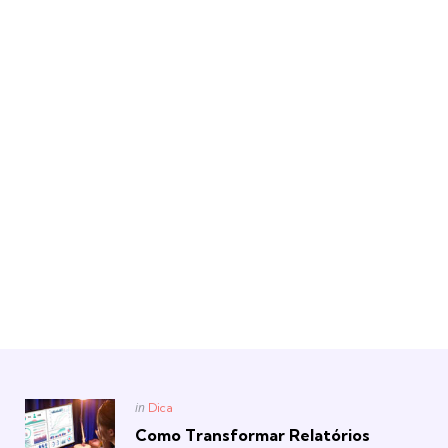
Posted
in
Dica
in
Como Transformar Relatórios