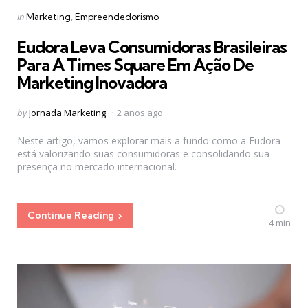
Categories
Posted
in
Marketing
Empreendedorismo
in
Eudora Leva Consumidoras Brasileiras
Para A Times Square Em Ação De
Marketing Inovadora
Posted
by
Jornada Marketing
2 anos ago
by
Neste artigo, vamos explorar mais a fundo como a Eudora
está valorizando suas consumidoras e consolidando sua
presença no mercado internacional.
Continue Reading
4 min