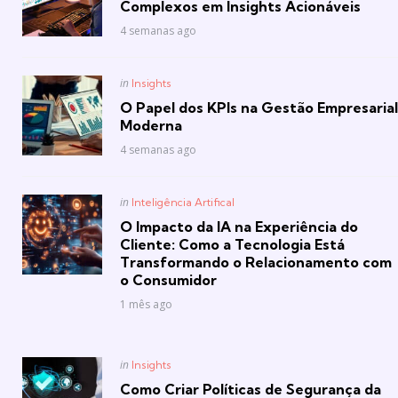
Complexos em Insights Acionáveis
4 semanas ago
Posted
in
Insights
in
O Papel dos KPIs na Gestão Empresarial
Moderna
4 semanas ago
Posted
in
Inteligência Artifical
in
O Impacto da IA na Experiência do
Cliente: Como a Tecnologia Está
Transformando o Relacionamento com
o Consumidor
1 mês ago
Posted
in
Insights
in
Como Criar Políticas de Segurança da