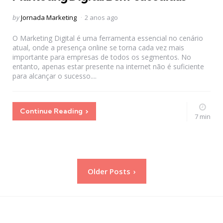
Posted
by
Jornada Marketing
2 anos ago
by
O Marketing Digital é uma ferramenta essencial no cenário
atual, onde a presença online se torna cada vez mais
importante para empresas de todos os segmentos. No
entanto, apenas estar presente na internet não é suficiente
para alcançar o sucesso....
Continue Reading
7 min
Paginação
Older Posts
de
posts