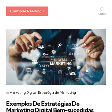
Continue Reading
6 min
Categories
Posted
in
Marketing Digital
Estratégia de Marketing
in
Exemplos De Estratégias De
Marketing Digital Bem-sucedidas