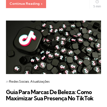
Continue Reading
5 min
Categories
Posted
in
Redes Sociais
Atualizações
in
Guia Para Marcas De Beleza: Como
Maximizar Sua Presença No TikTok