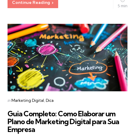
Continue Reading
5 min
Categories
Posted
in
Marketing Digital
Dica
in
Guia Completo: Como Elaborar um
Plano de Marketing Digital para Sua
Empresa