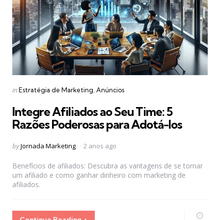
Categories
Posted
in
Estratégia de Marketing
Anúncios
in
Integre Afiliados ao Seu Time: 5
Razões Poderosas para Adotá-los
Posted
by
Jornada Marketing
2 anos ago
by
Benefícios de afiliados: Descubra as vantagens de se tornar
um afiliado e como ganhar dinheiro com marketing de
afiliados.
Continue Reading