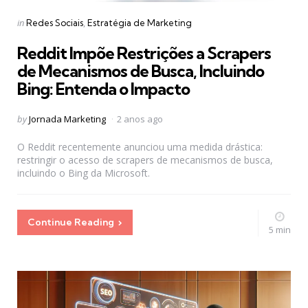
Categories
Posted
in
Redes Sociais
Estratégia de Marketing
in
Reddit Impõe Restrições a Scrapers
de Mecanismos de Busca, Incluindo
Bing: Entenda o Impacto
Posted
by
Jornada Marketing
2 anos ago
by
O Reddit recentemente anunciou uma medida drástica:
restringir o acesso de scrapers de mecanismos de busca,
incluindo o Bing da Microsoft.
Continue Reading
5 min