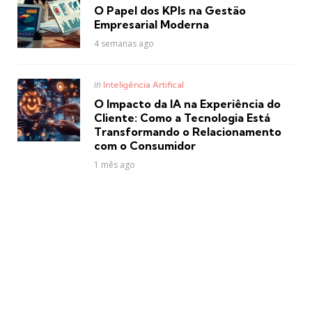
in
O Papel dos KPIs na Gestão
Empresarial Moderna
4 semanas ago
Posted
in
Inteligência Artifical
in
O Impacto da IA na Experiência do
Cliente: Como a Tecnologia Está
Transformando o Relacionamento
com o Consumidor
1 mês ago