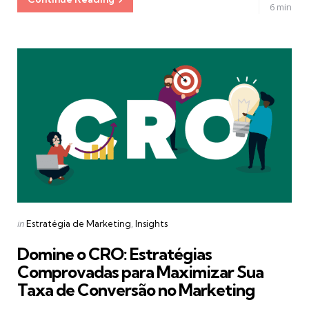
6 min
Categories
Posted
in
Estratégia de Marketing
Insights
in
Domine o CRO: Estratégias
Comprovadas para Maximizar Sua
Taxa de Conversão no Marketing