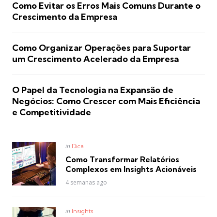
Como Evitar os Erros Mais Comuns Durante o
Crescimento da Empresa
Como Organizar Operações para Suportar
um Crescimento Acelerado da Empresa
O Papel da Tecnologia na Expansão de
Negócios: Como Crescer com Mais Eficiência
e Competitividade
Posted
in
Dica
in
Como Transformar Relatórios
Complexos em Insights Acionáveis
4 semanas ago
Posted
in
Insights