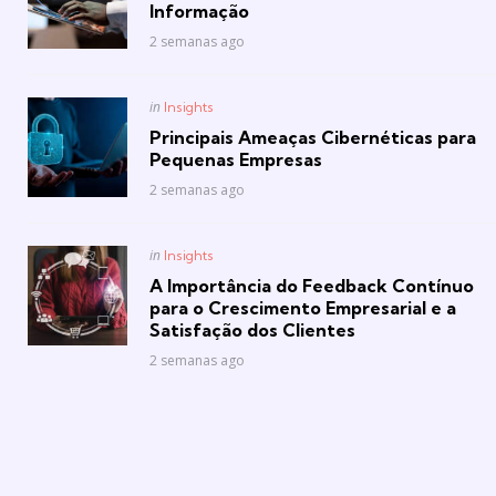
Informação
2 semanas ago
Posted
in
Insights
in
Principais Ameaças Cibernéticas para
Pequenas Empresas
2 semanas ago
Posted
in
Insights
in
A Importância do Feedback Contínuo
para o Crescimento Empresarial e a
Satisfação dos Clientes
2 semanas ago