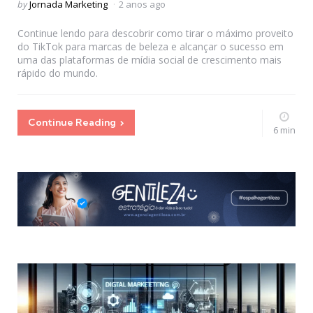
Posted
by
Jornada Marketing
2 anos ago
by
Continue lendo para descobrir como tirar o máximo proveito
do TikTok para marcas de beleza e alcançar o sucesso em
uma das plataformas de mídia social de crescimento mais
rápido do mundo.
Continue Reading
6 min