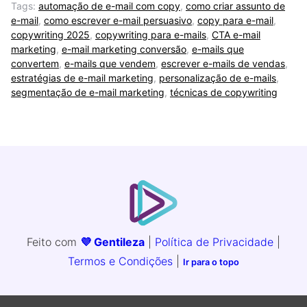
Tags:
automação de e-mail com copy
,
como criar assunto de
e-mail
,
como escrever e-mail persuasivo
,
copy para e-mail
,
copywriting 2025
,
copywriting para e-mails
,
CTA e-mail
marketing
,
e-mail marketing conversão
,
e-mails que
convertem
,
e-mails que vendem
,
escrever e-mails de vendas
,
estratégias de e-mail marketing
,
personalização de e-mails
,
segmentação de e-mail marketing
,
técnicas de copywriting
Feito com
💜 Gentileza
|
Política de Privacidade
|
Termos e Condições
|
Ir para o topo