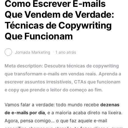
Como Escrever E-mails
Que Vendem de Verdade:
Técnicas de Copywriting
Que Funcionam
Jornada Marketing
1 ano atrás
Meta description: Descubra técnicas de copywriting
que transformam e-mails em vendas reais. Aprenda a
escrever assuntos irresistíveis, CTAs que funcionam
e copy que prende o leitor do começo ao fim.
Vamos falar a verdade: todo mundo recebe
dezenas
de e-mails por dia
, e a maioria acaba direto na lixeira.
Agora, pensa comigo… o que faz aquele e-mail