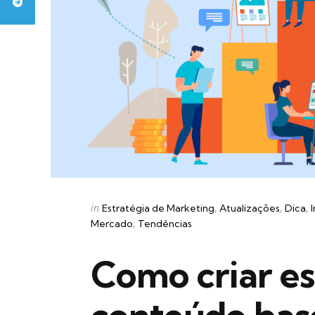
Categories
Posted
in
Estratégia de Marketing
Atualizações
Dica
in
Mercado
Tendências
Como criar es