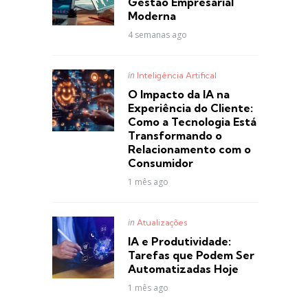
Gestão Empresarial
Moderna
4 semanas ago
Posted
in
Inteligência Artifical
in
O Impacto da IA na
Experiência do Cliente:
Como a Tecnologia Está
Transformando o
Relacionamento com o
Consumidor
1 mês ago
Posted
in
Atualizações
in
IA e Produtividade:
Tarefas que Podem Ser
Automatizadas Hoje
1 mês ago