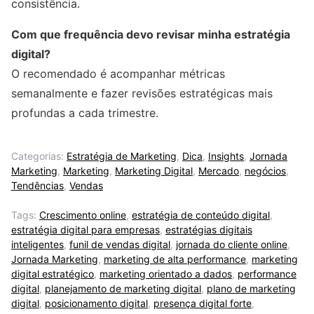
consistência.
Com que frequência devo revisar minha estratégia
digital?
O recomendado é acompanhar métricas
semanalmente e fazer revisões estratégicas mais
profundas a cada trimestre.
Categorias:
Estratégia de Marketing
,
Dica
,
Insights
,
Jornada
Marketing
,
Marketing
,
Marketing Digital
,
Mercado
,
negócios
,
Tendências
,
Vendas
Tags:
Crescimento online
,
estratégia de conteúdo digital
,
estratégia digital para empresas
,
estratégias digitais
inteligentes
,
funil de vendas digital
,
jornada do cliente online
,
Jornada Marketing
,
marketing de alta performance
,
marketing
digital estratégico
,
marketing orientado a dados
,
performance
digital
,
planejamento de marketing digital
,
plano de marketing
digital
,
posicionamento digital
,
presença digital forte
,