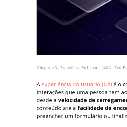
O Impacto Da Experiência Do Usuário (Ux) No Seo: 
A
experiência do usuário (UX)
é o c
interações que uma pessoa tem ao n
desde a
velocidade de carregame
conteúdo até a
facilidade de enc
preencher um formulário ou finali