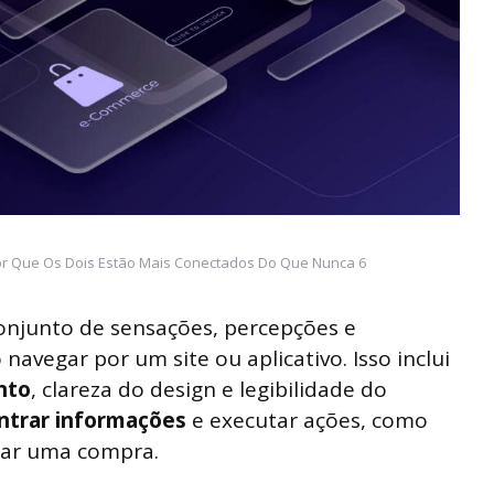
Por Que Os Dois Estão Mais Conectados Do Que Nunca 6
onjunto de sensações, percepções e
avegar por um site ou aplicativo. Isso inclui
nto
, clareza do design e legibilidade do
ontrar informações
e executar ações, como
zar uma compra.