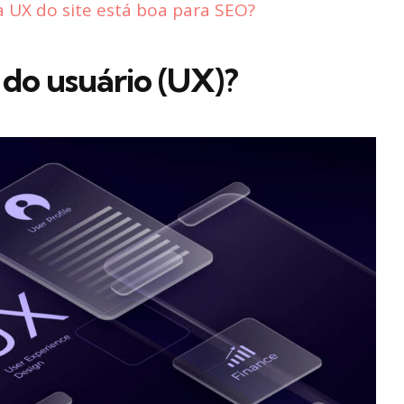
 UX do site está boa para SEO?
 do usuário (UX)?