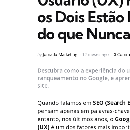
Usuário (UX)
os Dois Estão
do que Nunc
Posted
by
Jornada Marketing
12 meses ago
0 Comm
by
Descubra como a experiência do u
ranqueamento no Google, e aprend
site.
Quando falamos em
SEO (Search 
pensam apenas em palavras-chave, 
entanto, nos últimos anos, o
Googl
(UX)
é um dos fatores mais import