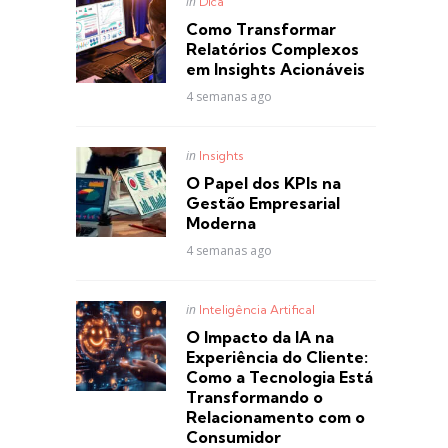
Posted
in
Dica
in
Como Transformar
Relatórios Complexos
em Insights Acionáveis
4 semanas ago
Posted
in
Insights
in
O Papel dos KPIs na
Gestão Empresarial
Moderna
4 semanas ago
Posted
in
Inteligência Artifical
in
O Impacto da IA na
Experiência do Cliente:
Como a Tecnologia Está
Transformando o
Relacionamento com o
Consumidor