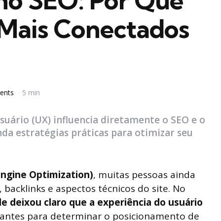
 no SEO: Por Que
 Mais Conectados
a
ents
5 min
suário (UX) influencia diretamente o SEO e o
a estratégias práticas para otimizar seu
Engine Optimization)
, muitas pessoas ainda
backlinks e aspectos técnicos do site. No
e deixou claro que a experiência do usuário
antes para determinar o posicionamento de