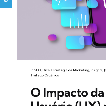
Categories
Posted
in
SEO
Dica
Estratégia de Marketing
Insights
J
in
Tráfego Orgânico
O Impacto da