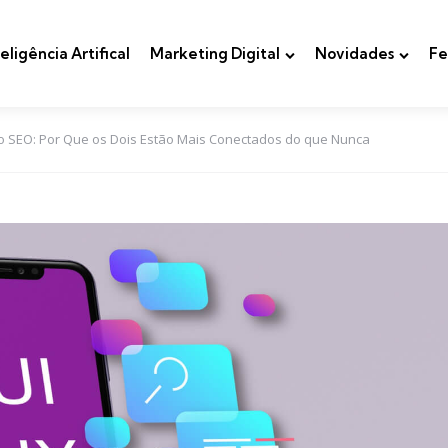
teligência Artifical
Marketing Digital
Novidades
Fe
no SEO: Por Que os Dois Estão Mais Conectados do que Nunca