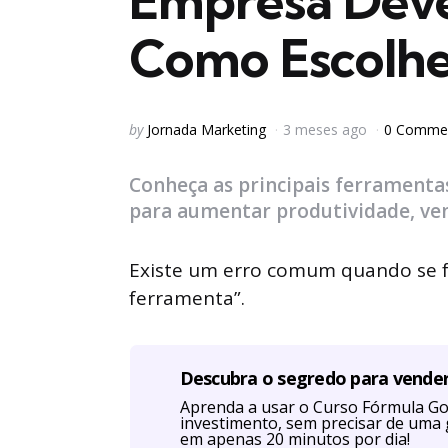
Empresa Dever
Como Escolher
Posted
by
Jornada Marketing
3 meses ago
0 Comme
by
Conheça as principais ferramenta
para aumentar produtividade, vend
Existe um erro comum quando se fa
ferramenta”.
Descubra o segredo para vende
Aprenda a usar o Curso Fórmula Go
investimento, sem precisar de uma 
em apenas 20 minutos por dia!