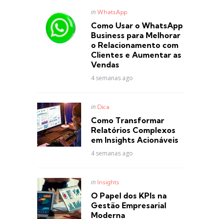
Posted
in
WhatsApp
in
Como Usar o WhatsApp
Business para Melhorar
o Relacionamento com
Clientes e Aumentar as
Vendas
4 semanas ago
Posted
in
Dica
in
Como Transformar
Relatórios Complexos
em Insights Acionáveis
4 semanas ago
Posted
in
Insights
in
O Papel dos KPIs na
Gestão Empresarial
Moderna