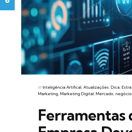
Categories
Posted
in
Inteligência Artifical
Atualizações
Dica
Estra
in
Marketing
Marketing Digital
Mercado
negócio
Ferramentas 