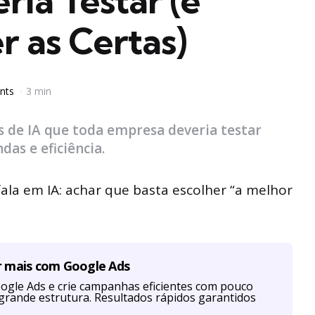
ia Testar (e
 as Certas)
nts
3 min
s de IA que toda empresa deveria testar
as e eficiência.
la em IA: achar que basta escolher “a melhor
r mais com Google Ads
ogle Ads e crie campanhas eficientes com pouco
grande estrutura. Resultados rápidos garantidos