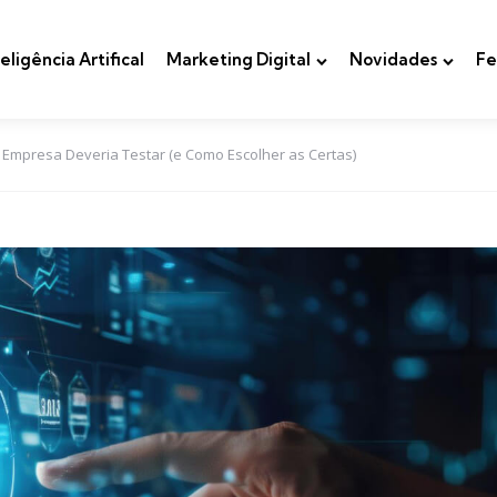
teligência Artifical
Marketing Digital
Novidades
Fe
 Empresa Deveria Testar (e Como Escolher as Certas)