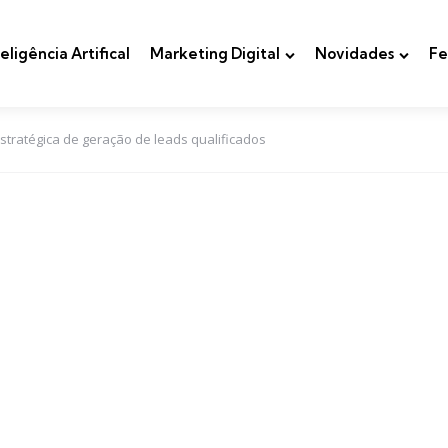
teligência Artifical
Marketing Digital
Novidades
Fe
tratégica de geração de leads qualificados