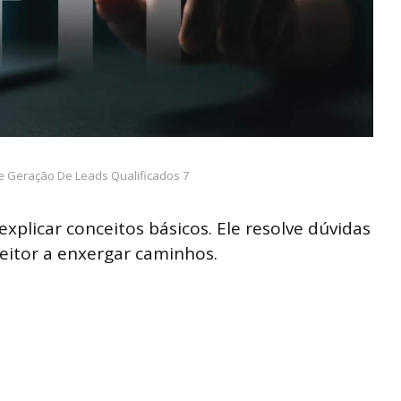
e Geração De Leads Qualificados 7
plicar conceitos básicos. Ele resolve dúvidas
leitor a enxergar caminhos.