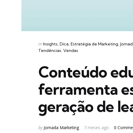
Categories
Posted
in
Insights
Dica
Estratégia de Marketing
Jornad
in
Tendências
Vendas
Conteúdo edu
ferramenta es
geração de le
Posted
by
Jornada Marketing
7 meses ago
0 Comme