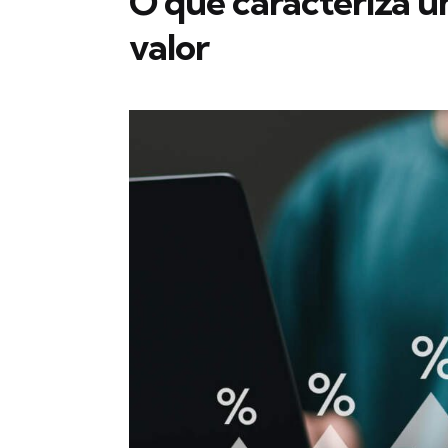
O que caracteriza 
valor