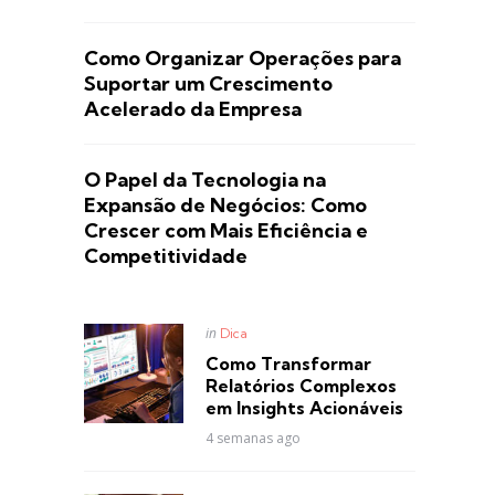
Como Organizar Operações para
Suportar um Crescimento
Acelerado da Empresa
O Papel da Tecnologia na
Expansão de Negócios: Como
Crescer com Mais Eficiência e
Competitividade
Posted
in
Dica
in
Como Transformar
Relatórios Complexos
em Insights Acionáveis
4 semanas ago