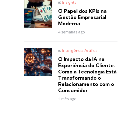
Posted
in
Insights
in
O Papel dos KPIs na
Gestão Empresarial
Moderna
4 semanas ago
Posted
in
Inteligência Artifical
in
O Impacto da IA na
Experiência do Cliente:
Como a Tecnologia Está
Transformando o
Relacionamento com o
Consumidor
1 mês ago