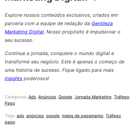
Explore nossos conteúdos exclusivos, criados em
parceria com a equipe de redação da
Gentileza
Marketing Digital
. Nosso propósito é impulsionar o
seu sucesso.
Continue a jornada, conquiste o mundo digital e
transforme seu negócio. Este é apenas o começo de
uma história de sucesso. Fique ligado para mais
insights
poderosos!
Categorias:
Ads
,
Anúncios
,
Google
,
Jornada Marketing
,
Tráfego
Pago
Tags:
ads
,
anúncios
,
google
,
meios de pagamento
,
Tráfego
pago