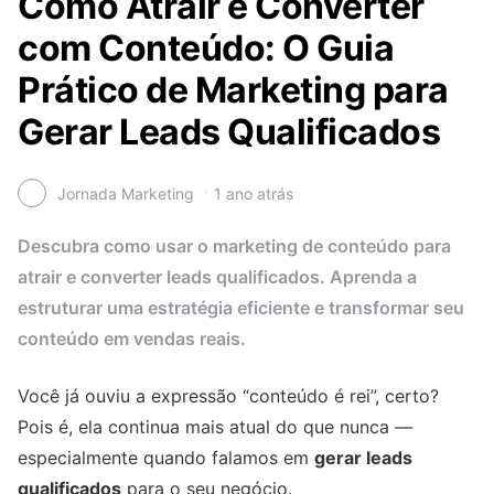
Como Atrair e Converter
com Conteúdo: O Guia
Prático de Marketing para
Gerar Leads Qualificados
Jornada Marketing
1 ano atrás
Descubra como usar o marketing de conteúdo para
atrair e converter leads qualificados. Aprenda a
estruturar uma estratégia eficiente e transformar seu
conteúdo em vendas reais.
Você já ouviu a expressão “conteúdo é rei”, certo?
Pois é, ela continua mais atual do que nunca —
especialmente quando falamos em
gerar leads
qualificados
para o seu negócio.