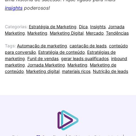
insights
poderosos!
Categorias:
Estratégia de Marketing
,
Dica
,
Insights
,
Jornada
Marketing
,
Marketing
,
Marketing Digital
,
Mercado
,
Tendências
Tags:
Automação de marketing
,
captação de leads
,
conteúdo
para conversão
,
Estratégia de conteúdo
,
Estratégias de
marketing
,
Funil de vendas
,
gerar leads qualificados
,
inbound
marketing
,
Jornada Marketing
,
Marketing
,
Marketing de
conteúdo
,
Marketing digital
,
materiais ricos
,
Nutrição de leads