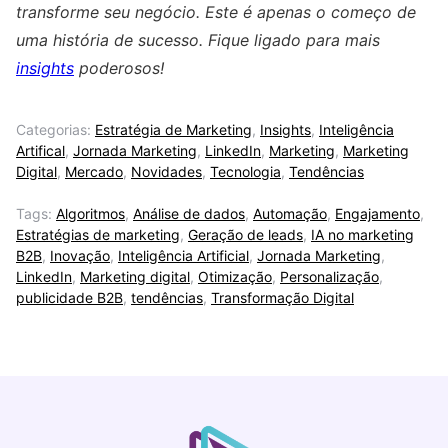
transforme seu negócio. Este é apenas o começo de
uma história de sucesso. Fique ligado para mais
insights
poderosos!
Categorias:
Estratégia de Marketing
,
Insights
,
Inteligência
Artifical
,
Jornada Marketing
,
LinkedIn
,
Marketing
,
Marketing
Digital
,
Mercado
,
Novidades
,
Tecnologia
,
Tendências
Tags:
Algoritmos
,
Análise de dados
,
Automação
,
Engajamento
,
Estratégias de marketing
,
Geração de leads
,
IA no marketing
B2B
,
Inovação
,
Inteligência Artificial
,
Jornada Marketing
,
LinkedIn
,
Marketing digital
,
Otimização
,
Personalização
,
publicidade B2B
,
tendências
,
Transformação Digital