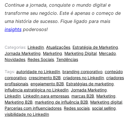
Continue a jornada, conquiste o mundo digital e
transforme seu negócio. Este é apenas o começo de
uma história de sucesso. Fique ligado para mais
insights
poderosos!
Categorias:
LinkedIn
,
Atualizações
,
Estratégia de Marketing
,
Jornada Marketing
,
Marketing
,
Marketing Digital
,
Mercado
,
Novidades
,
Redes Sociais
,
Tendências
Tags:
autoridade no LinkedIn
,
branding corporativo
,
conteúdo
corporativo
,
crescimento B2B
,
criadores no LinkedIn
,
criadores
profissionais
,
engajamento B2B
,
Estratégias de marketing
,
influência estratégica no LinkedIn
,
Jornada Marketing
,
LinkedIn
,
LinkedIn para empresas
,
marcas B2B
,
Marketing
,
Marketing B2B
,
marketing de influência B2B
,
Marketing digital
,
Parcerias com influenciadores
,
Redes sociais
,
social selling
,
visibilidade no LinkedIn