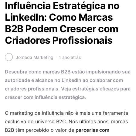
Influência Estratégica no
LinkedIn: Como Marcas
B2B Podem Crescer com
Criadores Profissionais
Jornada Marketing
1 ano atrás
Descubra como marcas B2B estão impulsionando sua
autoridade e alcance no LinkedIn ao colaborar com
criadores profissionais. Veja estratégias eficazes para
crescer com influência estratégica.
O marketing de influência não é mais uma ferramenta
exclusiva do universo B2C. Nos últimos anos, marcas
B2B têm percebido o valor de
parcerias com