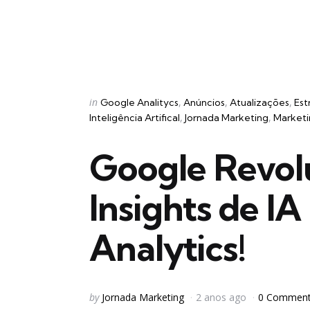
Categories
Posted
in
Google Analitycs
Anúncios
Atualizações
Est
in
Inteligência Artifical
Jornada Marketing
Marketi
Google Revol
Insights de I
Analytics!
Posted
by
Jornada Marketing
2 anos ago
0 Commen