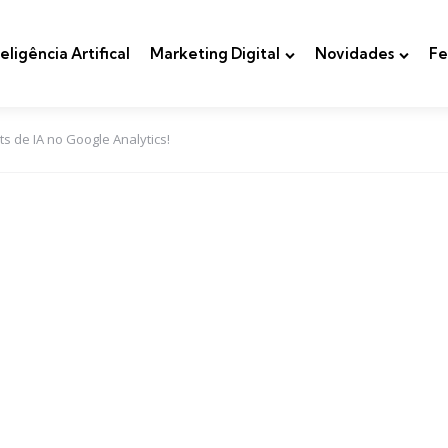
teligência Artifical
Marketing Digital
Novidades
Fe
s de IA no Google Analytics!