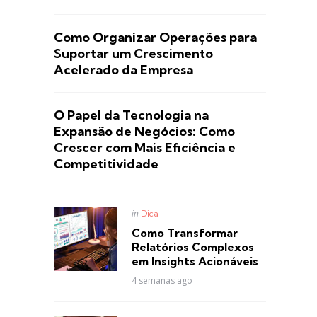
Como Organizar Operações para
Suportar um Crescimento
Acelerado da Empresa
O Papel da Tecnologia na
Expansão de Negócios: Como
Crescer com Mais Eficiência e
Competitividade
Posted
in
Dica
in
Como Transformar
Relatórios Complexos
em Insights Acionáveis
4 semanas ago