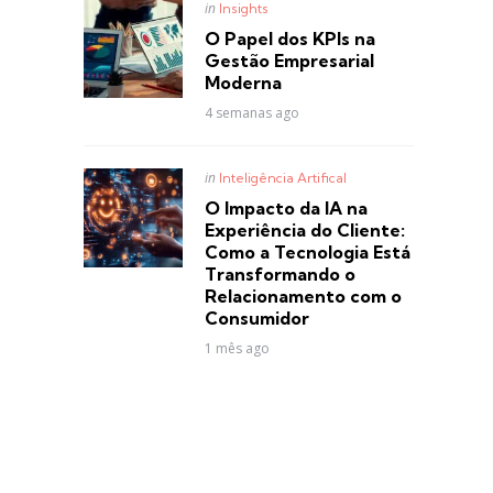
Posted
in
Insights
in
O Papel dos KPIs na
Gestão Empresarial
Moderna
4 semanas ago
Posted
in
Inteligência Artifical
in
O Impacto da IA na
Experiência do Cliente:
Como a Tecnologia Está
Transformando o
Relacionamento com o
Consumidor
1 mês ago