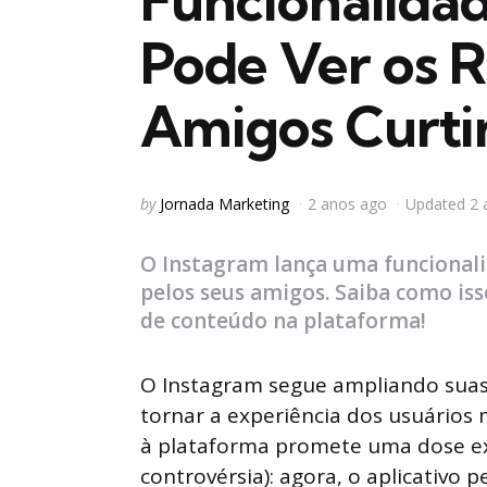
Funcionalida
Pode Ver os R
Amigos Curt
Posted
by
Jornada Marketing
2 anos ago
Updated
2 
by
O Instagram lança uma funcionali
pelos seus amigos. Saiba como is
de conteúdo na plataforma!
O Instagram segue ampliando suas
tornar a experiência dos usuários m
à plataforma promete uma dose ex
controvérsia): agora, o aplicativo