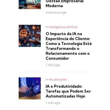
Gestão Empresarial
Moderna
4 semanas ago
Posted
in
Inteligência Artifical
in
O Impacto da IA na
Experiência do Cliente:
Como a Tecnologia Está
Transformando o
Relacionamento com o
Consumidor
1 mês ago
Posted
in
Atualizações
in
IA e Produtividade:
Tarefas que Podem Ser
Automatizadas Hoje
1 mês ago