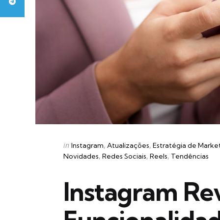
Categories
Posted
in
Instagram
Atualizações
Estratégia de Marke
in
Novidades
Redes Sociais
Reels
Tendências
Instagram Re