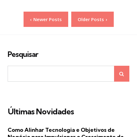
Paginação
Newer Posts
Older Posts
de
posts
Pesquisar
Últimas Novidades
Como Alinhar Tecnologia e Objetivos de
Negócio para Impulsionar o Crescimento da