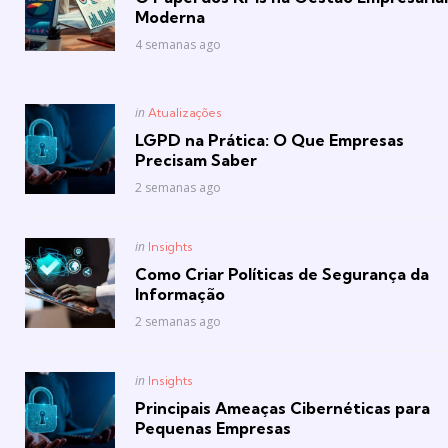
Moderna
4 semanas ago
Posted
in
Atualizações
in
LGPD na Prática: O Que Empresas
Precisam Saber
2 semanas ago
Posted
in
Insights
in
Como Criar Políticas de Segurança da
Informação
2 semanas ago
Posted
in
Insights
in
Principais Ameaças Cibernéticas para
Pequenas Empresas