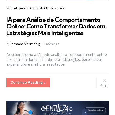
Categories
Posted
in
Inteligência Artifical
Atualizações
in
IA para Análise de Comportamento
Online: Como Transformar Dados em
Estratégias Mais Inteligentes
Posted
by
Jornada Marketing
1 mês ago
by
Descubra como a IA pode analisar o comportamento online
dos consumidores para otimizar estratégias, personalizar
experiências e melhorar resultados.
Continue Reading
4 min