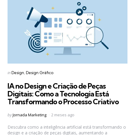
Categories
Posted
in
Design
Design Gráfico
in
IA no Design e Criação de Peças
Digitais: Como a Tecnologia Está
Transformando o Processo Criativo
Posted
by
Jornada Marketing
2 meses ago
by
Descubra como a inteligência artificial está transformando o
design e a criação de peças digitais, aumentando a