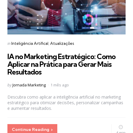
Categories
Posted
in
Inteligência Artifical
Atualizações
in
IA no Marketing Estratégico: Como
Aplicar na Prática para Gerar Mais
Resultados
Posted
by
Jornada Marketing
1 mês ago
by
Descubra como aplicar a inteligência artificial no marketing
estratégico para otimizar decisões, personalizar campanhas
e aumentar resultados.
Continue Reading
4 min