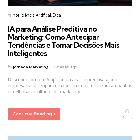
Categories
Posted
in
Inteligência Artifical
Dica
in
IA para Análise Preditiva no
Marketing: Como Antecipar
Tendências e Tomar Decisões Mais
Inteligentes
Posted
by
Jornada Marketing
2 meses ago
by
Descubra como a IA aplicada à análise preditiva ajuda
empresas a antecipar comportamentos, otimizar campanhas
e melhorar resultados de marketing.
Continue Reading
4 min