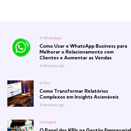
Posted
in
WhatsApp
in
Como Usar o WhatsApp Business para
Melhorar o Relacionamento com
Clientes e Aumentar as Vendas
4 semanas ago
Posted
in
Dica
in
Como Transformar Relatórios
Complexos em Insights Acionáveis
4 semanas ago
Posted
in
Insights
in
O Papel dos KPIs na Gestão Empresarial