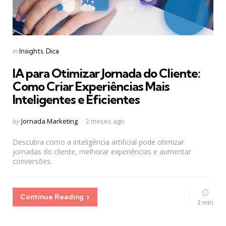
Categories
Posted
in
Insights
Dica
in
IA para Otimizar Jornada do Cliente:
Como Criar Experiências Mais
Inteligentes e Eficientes
Posted
by
Jornada Marketing
2 meses ago
by
Descubra como a inteligência artificial pode otimizar
jornadas do cliente, melhorar experiências e aumentar
conversões.
Continue Reading
3 min