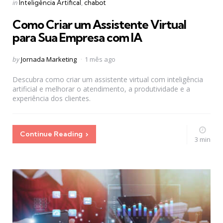
Categories
Posted
in
Inteligência Artifical
chabot
in
Como Criar um Assistente Virtual
para Sua Empresa com IA
Posted
by
Jornada Marketing
1 mês ago
by
Descubra como criar um assistente virtual com inteligência
artificial e melhorar o atendimento, a produtividade e a
experiência dos clientes.
Continue Reading
3 min