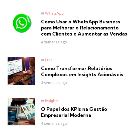
Posted
in
WhatsApp
in
Como Usar o WhatsApp Business
para Melhorar o Relacionamento
com Clientes e Aumentar as Vendas
4 semanas ago
Posted
in
Dica
in
Como Transformar Relatórios
Complexos em Insights Acionáveis
4 semanas ago
Posted
in
Insights
in
O Papel dos KPIs na Gestão
Empresarial Moderna
4 semanas ago