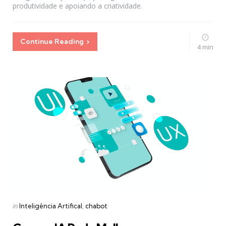
produtividade e apoiando a criatividade.
Continue Reading
4 min
Categories
Posted
in
Inteligência Artifical
chabot
in