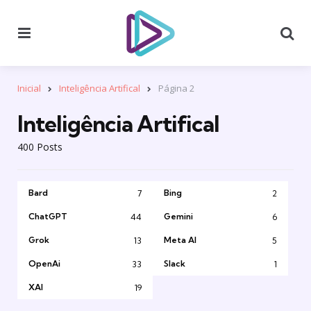
Menu
Se
Inicial
Inteligência Artifical
Página 2
Inteligência Artifical
400 Posts
Bard
Bing
7
2
ChatGPT
Gemini
44
6
Grok
Meta AI
13
5
OpenAi
Slack
33
1
XAI
19