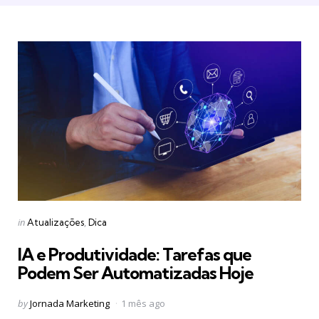
Categories
Posted
in
Atualizações
Dica
in
IA e Produtividade: Tarefas que
Podem Ser Automatizadas Hoje
Posted
by
Jornada Marketing
1 mês ago
by