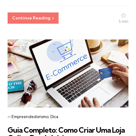
Continue Reading
5 min
Categories
Posted
in
Empreendedorismo
Dica
in
Guia Completo: Como Criar Uma Loja