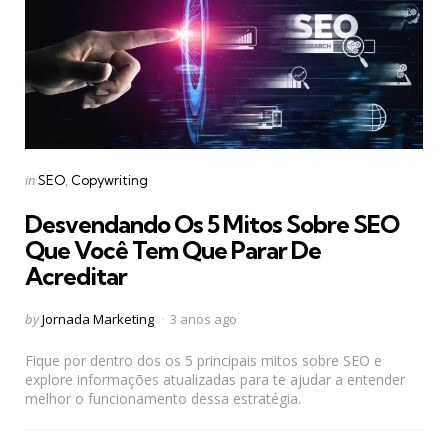
Categories
Posted
in
SEO
Copywriting
in
Desvendando Os 5 Mitos Sobre SEO
Que Você Tem Que Parar De
Acreditar
Posted
by
Jornada Marketing
3 anos ago
by
Fique por dentro dos os 5 principais mitos sobre SEO e
explore informações atualizadas para te ajudar a entender
melhor o funcionamento dessa estratégia.