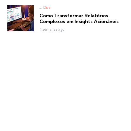
Posted
in
Dica
in
Como Transformar Relatórios
Complexos em Insights Acionáveis
4 semanas ago