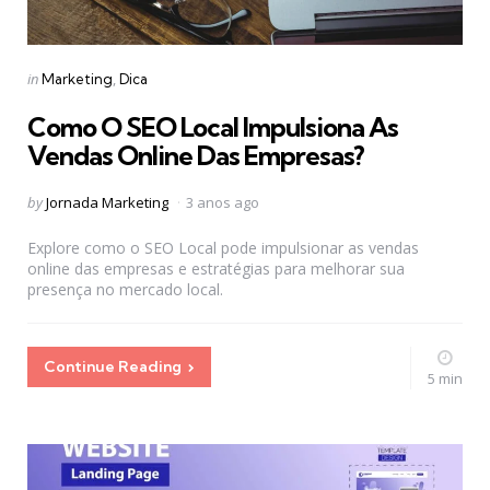
Categories
Posted
in
Marketing
Dica
in
Como O SEO Local Impulsiona As
Vendas Online Das Empresas?
Posted
by
Jornada Marketing
3 anos ago
by
Explore como o SEO Local pode impulsionar as vendas
online das empresas e estratégias para melhorar sua
presença no mercado local.
Continue Reading
5 min