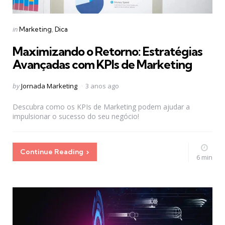
Categories
Posted
in
Marketing
Dica
in
Maximizando o Retorno: Estratégias
Avançadas com KPIs de Marketing
Posted
by
Jornada Marketing
3 anos ago
by
Descubra como os KPIs de Marketing podem ajudar a
impulsionar o sucesso do seu negócio!
Continue Reading
6 min