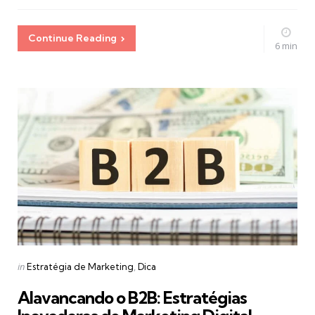
Continue Reading
6 min
Categories
Posted
in
Estratégia de Marketing
Dica
in
Alavancando o B2B: Estratégias