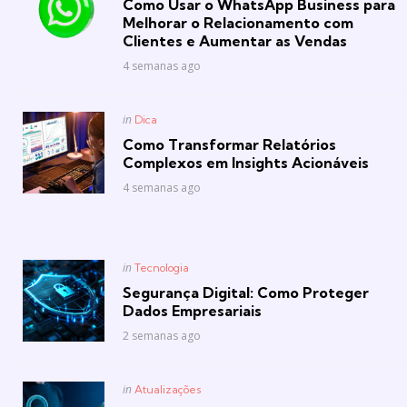
Como Usar o WhatsApp Business para
Melhorar o Relacionamento com
Clientes e Aumentar as Vendas
4 semanas ago
Posted
in
Dica
in
Como Transformar Relatórios
Complexos em Insights Acionáveis
4 semanas ago
Posted
in
Tecnologia
in
Segurança Digital: Como Proteger
Dados Empresariais
2 semanas ago
Posted
in
Atualizações
in