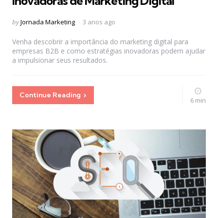
Inovadoras de Marketing Digital
Posted
by
Jornada Marketing
3 anos ago
by
Venha descobrir a importância do marketing digital para
empresas B2B e como estratégias inovadoras podem ajudar
a impulsionar seus resultados.
Continue Reading
6 min