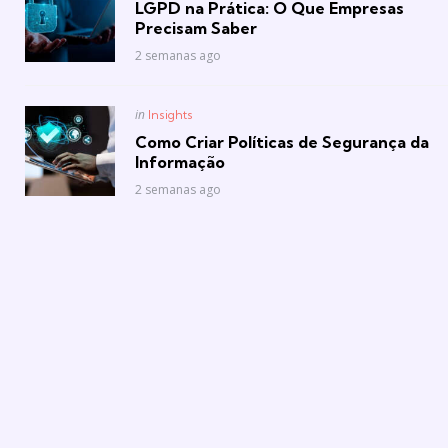
LGPD na Prática: O Que Empresas
Precisam Saber
2 semanas ago
Posted
in
Insights
in
Como Criar Políticas de Segurança da
Informação
2 semanas ago