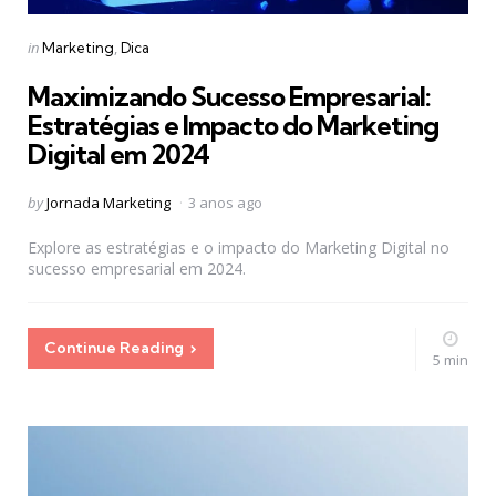
Categories
Posted
in
Marketing
Dica
in
Maximizando Sucesso Empresarial:
Estratégias e Impacto do Marketing
Digital em 2024
Posted
by
Jornada Marketing
3 anos ago
by
Explore as estratégias e o impacto do Marketing Digital no
sucesso empresarial em 2024.
Continue Reading
5 min