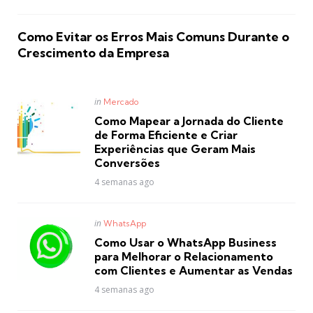
Como Evitar os Erros Mais Comuns Durante o
Crescimento da Empresa
Posted
in
Mercado
in
Como Mapear a Jornada do Cliente
de Forma Eficiente e Criar
Experiências que Geram Mais
Conversões
4 semanas ago
Posted
in
WhatsApp
in
Como Usar o WhatsApp Business
para Melhorar o Relacionamento
com Clientes e Aumentar as Vendas
4 semanas ago