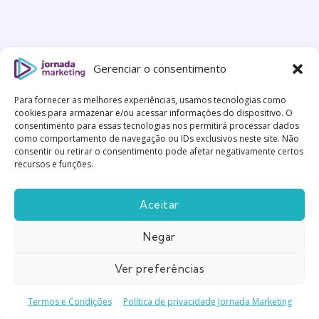
Gerenciar o consentimento
Para fornecer as melhores experiências, usamos tecnologias como
cookies para armazenar e/ou acessar informações do dispositivo. O
consentimento para essas tecnologias nos permitirá processar dados
como comportamento de navegação ou IDs exclusivos neste site. Não
consentir ou retirar o consentimento pode afetar negativamente certos
recursos e funções.
Aceitar
Negar
Feito com
Gentileza
|
Política de Privacidade
|
Termos
e Condições
Ver preferências
Termos e Condições
Política de privacidade Jornada Marketing