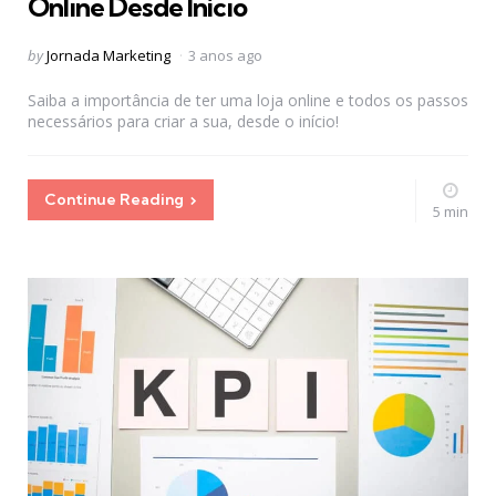
Online Desde Início
Posted
by
Jornada Marketing
3 anos ago
by
Saiba a importância de ter uma loja online e todos os passos
necessários para criar a sua, desde o início!
Continue Reading
5 min