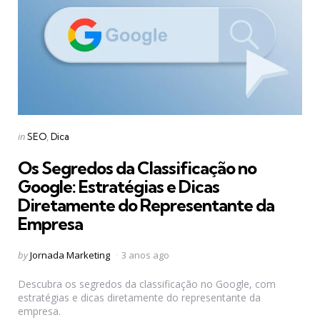
Categories
Posted
in
SEO
Dica
in
Os Segredos da Classificação no
Google: Estratégias e Dicas
Diretamente do Representante da
Empresa
Posted
by
Jornada Marketing
3 anos ago
by
Descubra os segredos da classificação no Google, com
estratégias e dicas diretamente do representante da
empresa.