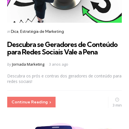
Categories
Posted
in
Dica
Estratégia de Marketing
in
Descubra se Geradores de Conteúdo
para Redes Sociais Vale a Pena
Posted
by
Jornada Marketing
3 anos ago
by
Descubra os prós e contras dos geradores de conteúdo para
redes sociais!
Continue Reading
3 min